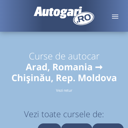
Curse de autocar
Arad, Romania ➞
Chișinău, Rep. Moldova
Vezi retur
Vezi toate cursele de: