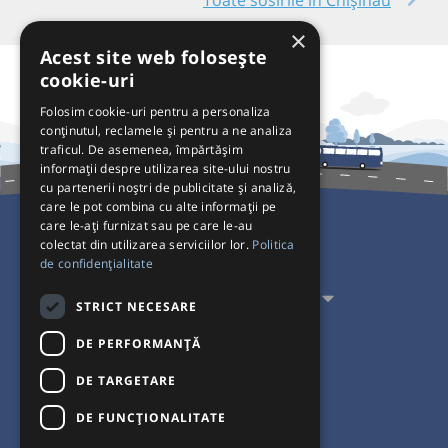
×
Acest site web folosește
cookie-uri
Folosim cookie-uri pentru a personaliza
conținutul, reclamele și pentru a ne analiza
traficul. De asemenea, împărtășim
informații despre utilizarea site-ului nostru
cu partenerii noștri de publicitate și analiză,
care le pot combina cu alte informații pe
care le-ați furnizat sau pe care le-au
colectat din utilizarea serviciilor lor.
Politica
Pentru Călători
de confidențialitate
Pentru Transportatori
STRICT NECESARE
Interacționăm
DE PERFORMANȚĂ
DE TARGETARE
Acceptăm plăți cu
DE FUNCŢIONALITATE