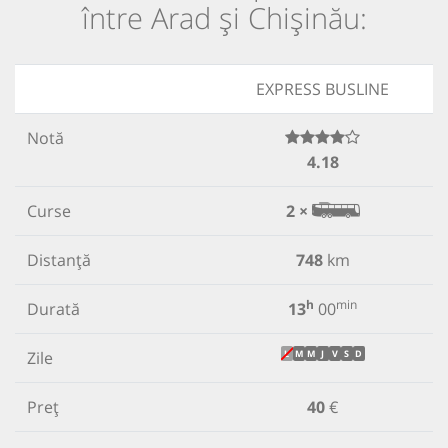
între Arad și Chișinău:
EXPRESS BUSLINE
Notă
4.18
Curse
2 ×
Distanță
748
km
h
min
Durată
13
00
Zile
L
M
M
J
V
S
D
Preț
40
€