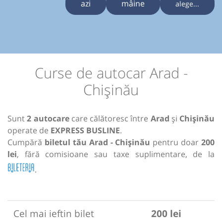
azi
mâine
alege...
Curse de autocar Arad -
Chișinău
Sunt
2 autocare
care călătoresc între
Arad
și
Chișinău
operate de
EXPRESS BUSLINE
.
Cumpără
biletul tău Arad - Chișinău
pentru doar
200
lei
, fără comisioane sau taxe suplimentare, de la
.
Cel mai ieftin bilet
200 lei