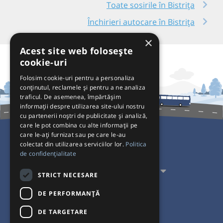
Toate sosirile în Bistrița
Închirieri autocare în Bistrița
×
Acest site web folosește
cookie-uri
Folosim cookie-uri pentru a personaliza
conținutul, reclamele și pentru a ne analiza
traficul. De asemenea, împărtășim
informații despre utilizarea site-ului nostru
cu partenerii noștri de publicitate și analiză,
care le pot combina cu alte informații pe
care le-ați furnizat sau pe care le-au
colectat din utilizarea serviciilor lor.
Politica
Pentru Călători
de confidențialitate
Pentru Transportatori
STRICT NECESARE
Interacționăm
DE PERFORMANȚĂ
DE TARGETARE
Acceptăm plăți cu