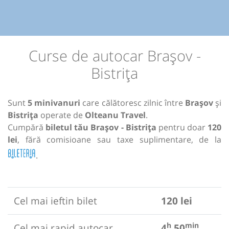
Curse de autocar Brașov -
Bistrița
Sunt
5 minivanuri
care călătoresc zilnic între
Brașov
și
Bistrița
operate de
Olteanu Travel
.
Cumpără
biletul tău Brașov - Bistrița
pentru doar
120
lei
, fără comisioane sau taxe suplimentare, de la
.
Cel mai ieftin bilet
120 lei
h
min
Cel mai rapid autocar
4
50