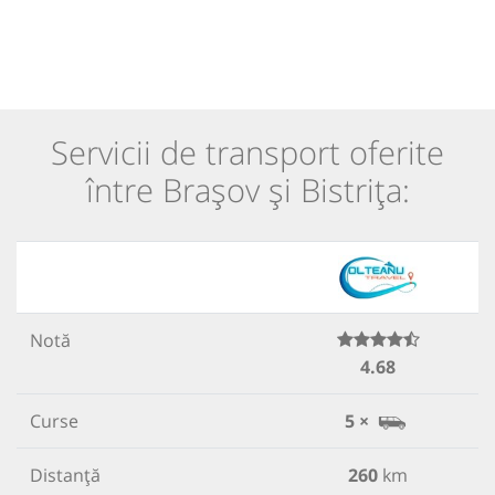
Servicii de transport oferite
între Brașov și Bistrița:
Notă
4.68
Curse
5 ×
Distanță
260
km