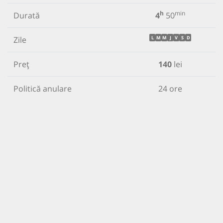
h
min
Durată
4
50
Zile
L
M
M
J
V
S
D
Preț
140
lei
Politică anulare
24 ore