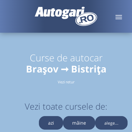
Curse de autocar
Brașov ➞ Bistrița
Vezi retur
Vezi toate cursele de:
azi
mâine
alege...