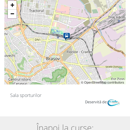
+
−
© OpenStreetMap contributors
Sala sporturilor
Deservită de:
Înapoi la curse: