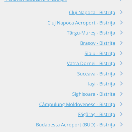
Cluj Napoca - Bistrița
Cluj Napoca Aeroport - Bistrița
Târgu-Mureș - Bistrița
Brașov - Bistrița
Sibiu - Bistrița
Vatra Dornei - Bistrița
Suceava - Bistrița
Iași - Bistrița
Sighișoara - Bistrița
Câmpulung Moldovenesc - Bistrița
Făgăraș - Bistrița
Budapesta Aeroport (BUD) - Bistrița