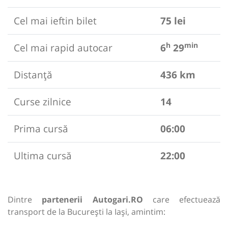
Cel mai ieftin bilet
75 lei
h
min
Cel mai rapid autocar
6
29
Distanță
436 km
Curse zilnice
14
Prima cursă
06:00
Ultima cursă
22:00
Dintre
partenerii Autogari.RO
care efectuează
transport de la București la Iași, amintim: