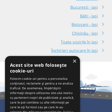
București - Iași
Bălți - Iași
Botoșani - Iași
Chișinău - Iași
Toate sosirile în Iași
Închirieri autocare în Iași
×
Acest site web folosește
cookie-uri
Folosim cookie-uri pentru a personaliza
conținutul, reclamele și pentru a ne analiza
traficul. De asemenea, împărtășim
informații despre utilizarea site-ului nostru
cu partenerii noștri de publicitate și analiză,
care le pot combina cu alte informații pe
care le-ați furnizat sau pe care le-au
colectat din utilizarea serviciilor lor.
Politica