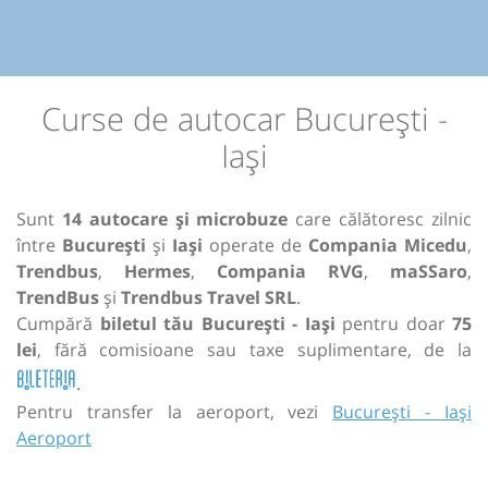
Curse de autocar București -
Iași
Sunt
14 autocare și microbuze
care călătoresc zilnic
între
București
și
Iași
operate de
Compania Micedu
,
Trendbus
,
Hermes
,
Compania RVG
,
maSSaro
,
TrendBus
și
Trendbus Travel SRL
.
Cumpără
biletul tău București - Iași
pentru doar
75
lei
, fără comisioane sau taxe suplimentare, de la
.
Pentru transfer la aeroport, vezi
București - Iași
Aeroport