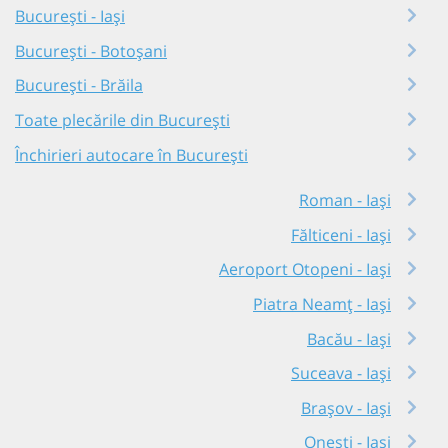
București - Iași
București - Botoșani
București - Brăila
Toate plecările din București
Închirieri autocare în București
Roman - Iași
Fălticeni - Iași
Aeroport Otopeni - Iași
Piatra Neamț - Iași
Bacău - Iași
Suceava - Iași
Brașov - Iași
Onești - Iași