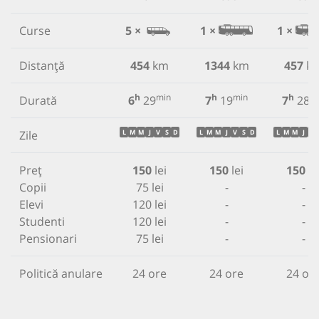
Curse
5 ×
1 ×
1 ×
Distanță
454
km
1344
km
457
k
h
min
h
min
h
m
Durată
6
29
7
19
7
28
Zile
L
M
M
J
V
S
D
L
M
M
J
V
S
D
L
M
M
J
V
Preț
150
lei
150
lei
150
le
Copii
75 lei
-
-
Elevi
120 lei
-
-
Studenti
120 lei
-
-
Pensionari
75 lei
-
-
Politică anulare
24 ore
24 ore
24 or