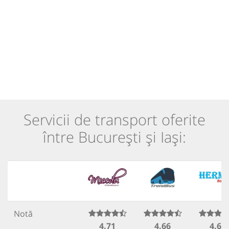
Servicii de transport oferite
între București și Iași:
Notă
4.71
4.66
4.62