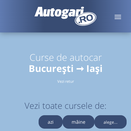
Curse de autocar
București ➞ Iași
Vezi retur
Vezi toate cursele de:
azi
mâine
alege...