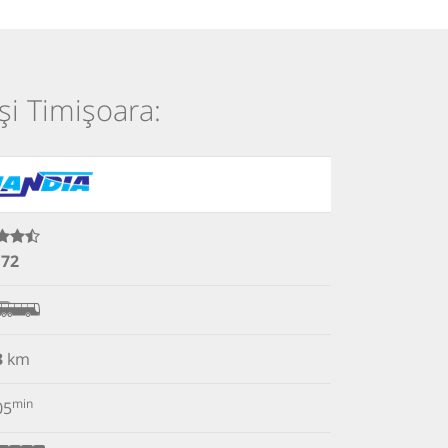
și Timișoara:
.72
3
km
min
05