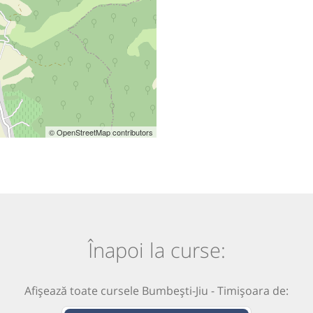
© OpenStreetMap contributors
Înapoi la curse:
Afișează toate cursele Bumbești-Jiu - Timișoara de: