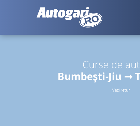
Curse de au
Bumbești-Jiu ➞ 
Vezi retur