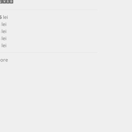
J
V
S
D
5
lei
 lei
 lei
 lei
 lei
 ore