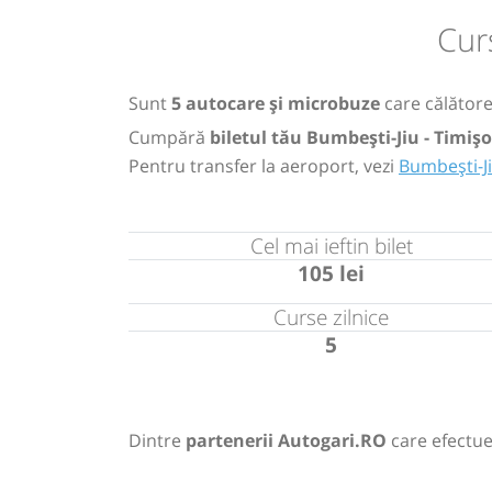
Cur
Sunt
5 autocare și microbuze
care călătores
Cumpără
biletul tău Bumbești-Jiu - Timiș
Pentru transfer la aeroport, vezi
Bumbești-J
Cel mai ieftin bilet
105 lei
Curse zilnice
5
Dintre
partenerii Autogari.RO
care efectue