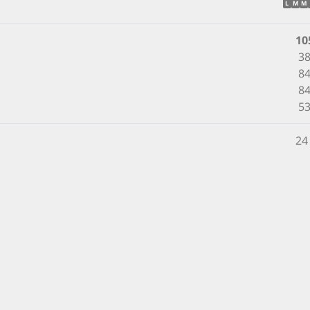
L
M
M
10
38
84
84
53
24