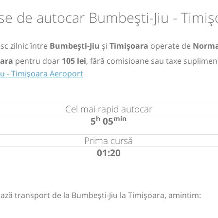
se de autocar Bumbești-Jiu - Timiș
c zilnic între
Bumbești-Jiu
și
Timișoara
operate de
Norma
oara
pentru doar
105 lei
, fără comisioane sau taxe suplimen
iu - Timișoara Aeroport
Cel mai rapid autocar
h
min
5
05
Prima cursă
01:20
ază transport de la Bumbești-Jiu la Timișoara, amintim: