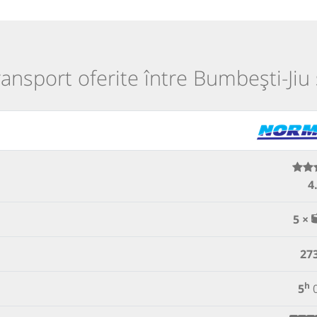
transport oferite între Bumbești-Jiu 
4
5 ×
27
h
5