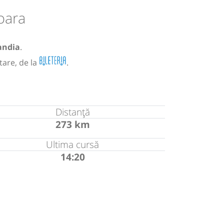
oara
ndia
.
tare, de la
.
Distanță
273 km
Ultima cursă
14:20