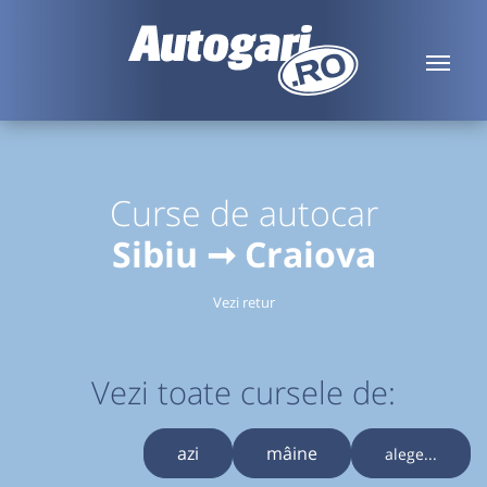
Curse de autocar
Sibiu ➞ Craiova
Vezi retur
Vezi toate cursele de:
azi
mâine
alege...