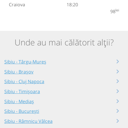
Craiova
18:20
lei
98
Unde au mai călătorit alții?
Sibiu - Târgu-Mureș
Sibiu - Brașov
Sibiu - Cluj Napoca
Sibiu - Timișoara
Sibiu - Mediaș
Sibiu - București
Sibiu - Râmnicu Vâlcea