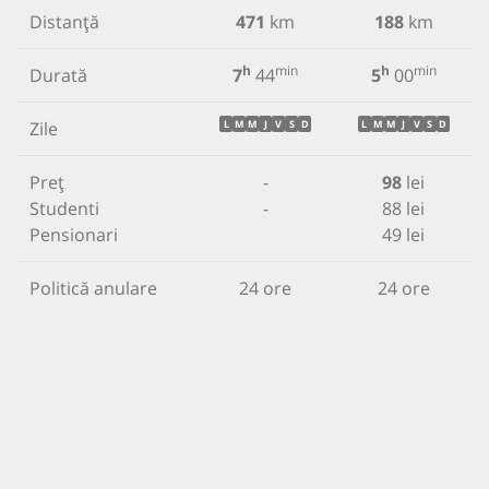
Distanță
471
km
188
km
h
min
h
min
Durată
7
44
5
00
Zile
L
M
M
J
V
S
D
L
M
M
J
V
S
D
Preț
-
98
lei
Studenti
-
88 lei
Pensionari
49 lei
Politică anulare
24 ore
24 ore