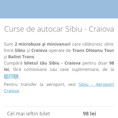
Curse de autocar Sibiu - Craiova
Sunt
2 microbuze și minivanuri
care călătoresc zilnic
între
Sibiu
și
Craiova
operate de
Trans Olteanu Tour
și
Balint Trans
.
Cumpără
biletul tău Sibiu - Craiova
pentru doar
98
lei
, fără comisioane sau taxe suplimentare, de la
.
Pentru transfer la aeroport, vezi
Sibiu - Aeroport
Craiova
Cel mai ieftin bilet
98 lei