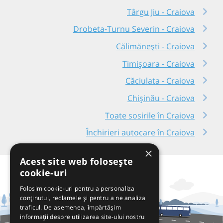
Târgu Jiu - Craiova
Drobeta-Turnu Severin - Craiova
Călimănești - Craiova
Timișoara - Craiova
Căciulata - Craiova
Chișinău - Craiova
Toate sosirile în Craiova
Închirieri autocare în Craiova
×
Acest site web folosește
cookie-uri
Folosim cookie-uri pentru a personaliza
conținutul, reclamele și pentru a ne analiza
traficul. De asemenea, împărtășim
informații despre utilizarea site-ului nostru