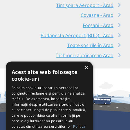
Timișoara Aeroport - Arad
Covasna - Arad
Focșani - Arad
Budapesta Aeroport (BUD) - Arad
Toate sosirile în Arad
Închirieri autocare în Arad
×
Acest site web folosește
cookie-uri
Folosim cookie-uri pentru a personaliza
conținutul, reclamele și pentru a ne analiza
traficul. De asemenea, împărtășim
informații despre utilizarea site-ului nostru
cu partenerii noștri de publicitate și analiză,
care le pot combina cu alte informații pe
care le-ați furnizat sau pe care le-au
colectat din utilizarea serviciilor lor.
Politica