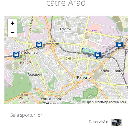
către Arad
+
−
© OpenStreetMap contributors
Sala sporturilor
Deservită de: