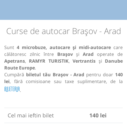
Curse de autocar Brașov - Arad
Sunt
4 microbuze, autocare și midi-autocare
care
călătoresc zilnic între
Brașov
și
Arad
operate de
Apetrans
,
RAMYR TURISTIK
,
Vertrantis
și
Danube
Route Europe
.
Cumpără
biletul tău Brașov - Arad
pentru doar
140
lei
, fără comisioane sau taxe suplimentare, de la
.
Cel mai ieftin bilet
140 lei