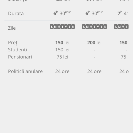
h
min
h
min
h
m
Durată
6
30
6
30
7
41
Zile
L
M
M
J
V
S
D
L
M
M
J
V
S
D
L
M
M
J
V
Preț
150
lei
200
lei
150
le
Studenti
150 lei
-
-
Pensionari
75 lei
-
75 lei
Politică anulare
24 ore
24 ore
24 or