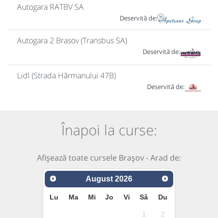
Autogara RATBV SA
Deservită de:
Autogara 2 Brasov (Transbus SA)
Deservită de:
Lidl (Strada Hărmanului 47B)
Deservită de:
Înapoi la curse:
Afișează toate cursele Brașov - Arad de:
August
2026
Lu
Ma
Mi
Jo
Vi
Sâ
Du
1
2