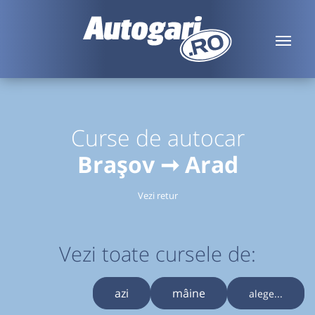
Curse de autocar
Brașov ➞ Arad
Vezi retur
Vezi toate cursele de:
azi
mâine
alege...