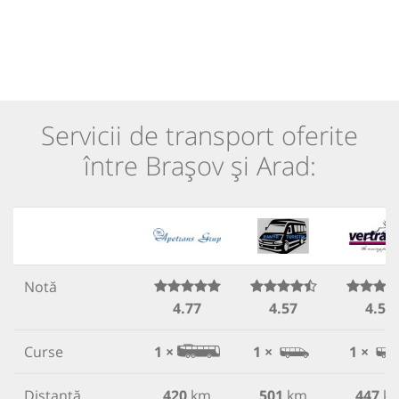
Servicii de transport oferite
între Brașov și Arad:
Notă
4.77
4.57
4.54
Curse
1 ×
1 ×
1 ×
Distanță
420
km
501
km
447
k