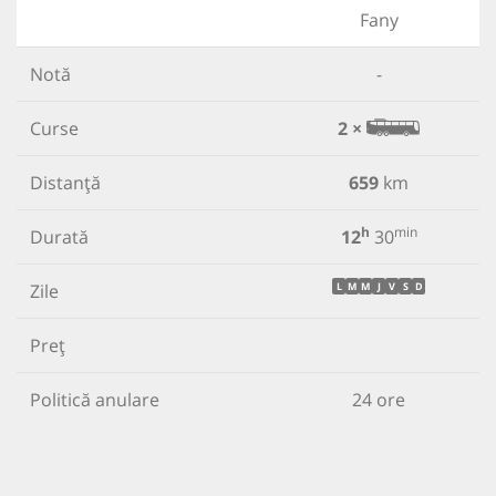
Fany
Notă
-
Curse
2 ×
Distanță
659
km
h
min
Durată
12
30
Zile
L
M
M
J
V
S
D
Preț
Politică anulare
24 ore