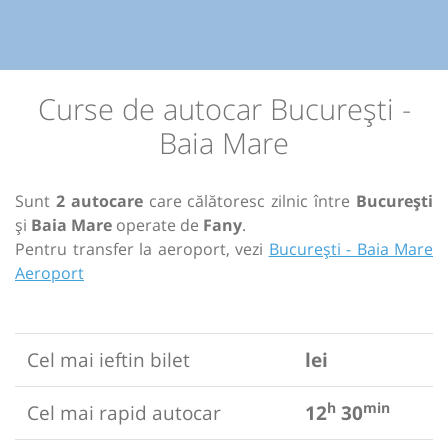
Curse de autocar București -
Baia Mare
Sunt
2 autocare
care călătoresc zilnic între
București
și
Baia Mare
operate de
Fany
.
Pentru transfer la aeroport, vezi
București - Baia Mare
Aeroport
Cel mai ieftin bilet
lei
h
min
Cel mai rapid autocar
12
30