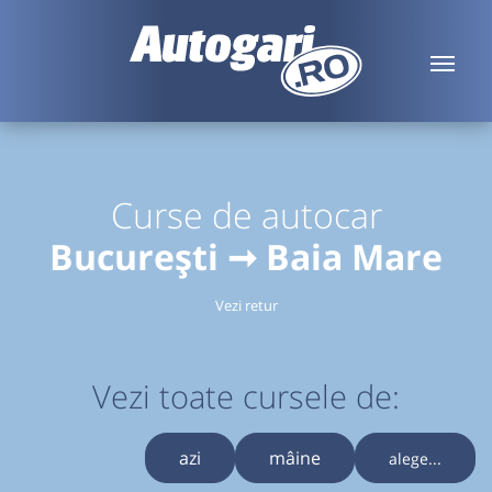
Curse de autocar
București ➞ Baia Mare
Vezi retur
Vezi toate cursele de:
azi
mâine
alege...