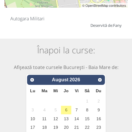
© OpenStreetMap contributors
Autogara Militari
Deservită de:
Fany
Înapoi la curse:
Afișează toate cursele București - Baia Mare de:
August
2026
Lu
Ma
Mi
Jo
Vi
Sâ
Du
1
2
3
4
5
6
7
8
9
10
11
12
13
14
15
16
17
18
19
20
21
22
23