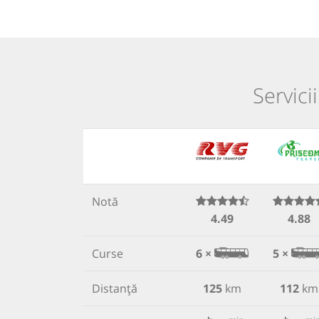
Servici
Notă
4.49
4.88
Curse
6 ×
5 ×
Distanță
125
km
112
km