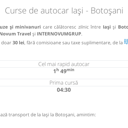
Curse de autocar Iași - Botoșani
uze și minivanuri
care călătoresc zilnic între
Iași
și
Bot
Novum Travel
și
INTERNOVUMGRUP
.
 doar
30 lei
, fără comisioane sau taxe suplimentare, de la
Cel mai rapid autocar
h
min
1
49
Prima cursă
04:30
ază transport de la Iași la Botoșani, amintim: