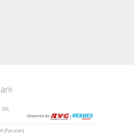
șani
u SRL
Deservită de:
|
A (Pacurari)