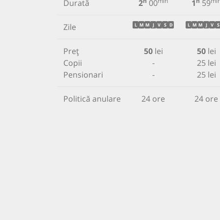
h
min
h
mi
Durată
2
00
1
59
Zile
L
M
M
J
V
S
D
L
M
M
J
V
S
Preț
50
lei
50
lei
Copii
-
25 lei
Pensionari
-
25 lei
Politică anulare
24 ore
24 ore