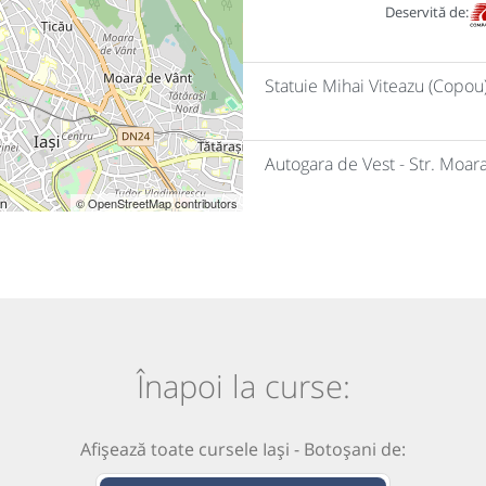
Deservită de:
Statuie Mihai Viteazu (Copou
Autogara de Vest - Str. Moar
© OpenStreetMap contributors
Înapoi la curse:
Afișează toate cursele Iași - Botoșani de: