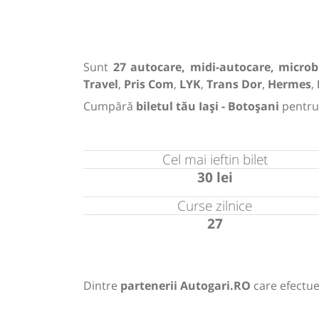
Sunt
27 autocare, midi-autocare, microb
Travel
,
Pris Com
,
LYK
,
Trans Dor
,
Hermes
,
Cumpără
biletul tău Iași - Botoșani
pentru
Cel mai ieftin bilet
30 lei
Curse zilnice
27
Dintre
partenerii Autogari.RO
care efectue