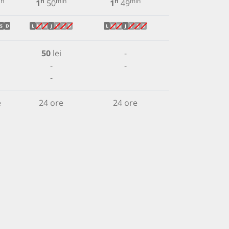
in
h
min
h
min
1
50
1
49
S
D
L
M
M
J
V
S
D
L
M
M
J
V
S
D
50
lei
-
-
-
-
e
24 ore
24 ore