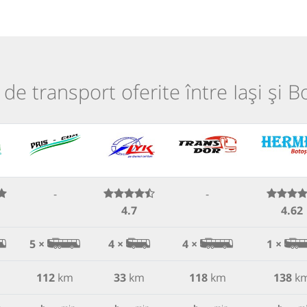
i de transport oferite între Iași și B
-
-
4.7
4.62
5 ×
4 ×
4 ×
1 ×
112
km
33
km
118
km
138
k