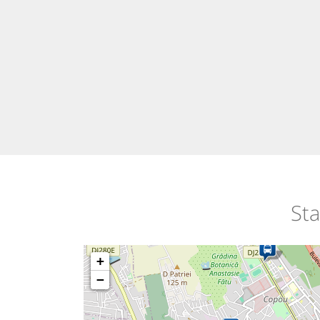
Sta
+
−