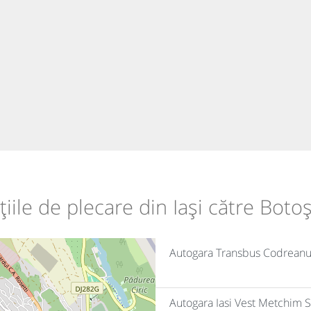
țiile de plecare din Iași către Boto
Autogara Transbus Codrean
Autogara Iasi Vest Metchim S