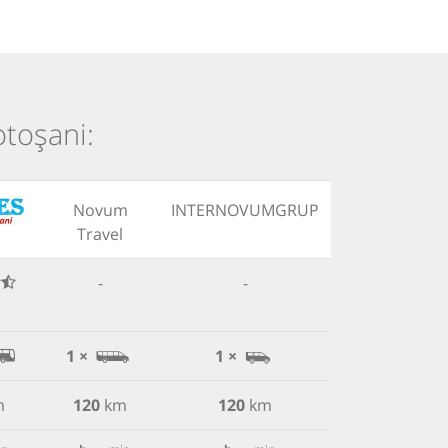
otoșani:
Novum
INTERNOVUMGRUP
Travel
-
-
1 ×
1 ×
m
120
km
120
km