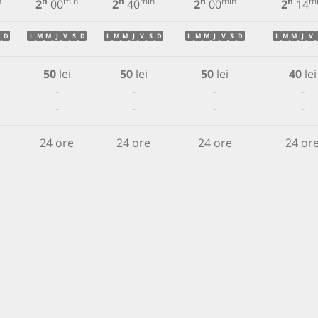
n
h
min
h
min
h
min
h
m
2
00
2
40
2
00
2
14
D
L
M
M
J
V
S
D
L
M
M
J
V
S
D
L
M
M
J
V
S
D
L
M
M
J
V
50
lei
50
lei
50
lei
40
lei
-
-
-
-
-
-
-
-
24 ore
24 ore
24 ore
24 or