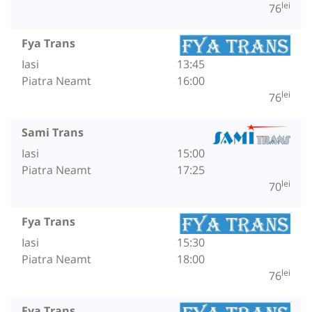
lei
76
Fya Trans
Iasi
13:45
Piatra Neamt
16:00
lei
76
Sami Trans
Iasi
15:00
Piatra Neamt
17:25
lei
70
Fya Trans
Iasi
15:30
Piatra Neamt
18:00
lei
76
Fya Trans