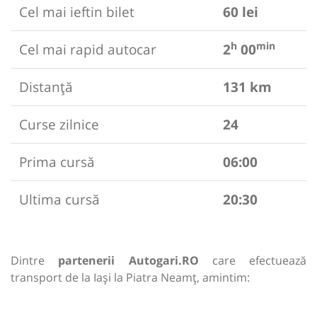
Cel mai ieftin bilet
60 lei
h
min
Cel mai rapid autocar
2
00
Distanță
131 km
Curse zilnice
24
Prima cursă
06:00
Ultima cursă
20:30
Dintre
partenerii Autogari.RO
care efectuează
transport de la Iași la Piatra Neamț, amintim: