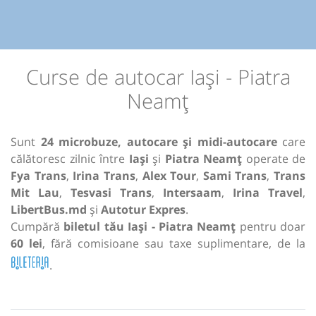
Curse de autocar Iași - Piatra
Neamț
Sunt
24 microbuze, autocare și midi-autocare
care
călătoresc zilnic între
Iași
și
Piatra Neamț
operate de
Fya Trans
,
Irina Trans
,
Alex Tour
,
Sami Trans
,
Trans
Mit Lau
,
Tesvasi Trans
,
Intersaam
,
Irina Travel
,
LibertBus.md
și
Autotur Expres
.
Cumpără
biletul tău Iași - Piatra Neamț
pentru doar
60 lei
, fără comisioane sau taxe suplimentare, de la
.