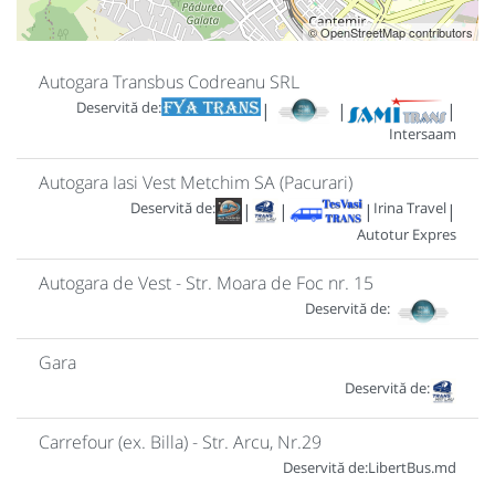
© OpenStreetMap contributors
Autogara Transbus Codreanu SRL
Deservită de:
|
|
|
Intersaam
Autogara Iasi Vest Metchim SA (Pacurari)
Deservită de:
Irina Travel
|
|
|
|
Autotur Expres
Autogara de Vest - Str. Moara de Foc nr. 15
Deservită de:
Gara
Deservită de:
Carrefour (ex. Billa) - Str. Arcu, Nr.29
Deservită de:
LibertBus.md