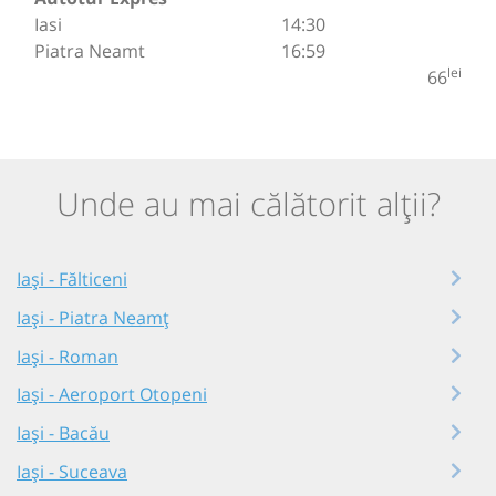
Iasi
14:30
Piatra Neamt
16:59
lei
66
Unde au mai călătorit alții?
Iași - Fălticeni
Iași - Piatra Neamț
Iași - Roman
Iași - Aeroport Otopeni
Iași - Bacău
Iași - Suceava