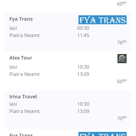
lei
60
Fya Trans
Iasi
09:30
Piatra Neamt
11:45
lei
76
Alex Tour
Iasi
10:30
Piatra Neamt
13:09
lei
60
Irina Travel
Iasi
10:30
Piatra Neamt
13:09
lei
70
Fya Trans