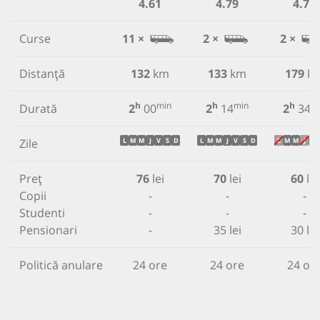
4.61
4.79
4.77
Curse
11 ×
2 ×
2 ×
Distanță
132
km
133
km
179
k
h
min
h
min
h
m
Durată
2
00
2
14
2
34
Zile
L
M
M
J
V
S
D
L
M
M
J
V
S
D
L
M
M
J
V
Preț
76
lei
70
lei
60
lei
Copii
-
-
-
Studenti
-
-
-
Pensionari
-
35 lei
30 lei
Politică anulare
24 ore
24 ore
24 or