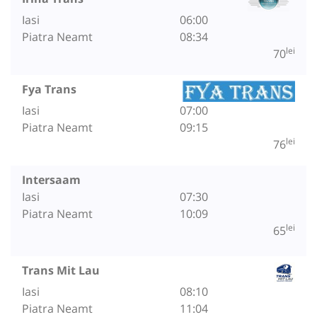
Iasi
06:00
Piatra Neamt
08:34
lei
70
Fya Trans
Iasi
07:00
Piatra Neamt
09:15
lei
76
Intersaam
Iasi
07:30
Piatra Neamt
10:09
lei
65
Trans Mit Lau
Iasi
08:10
Piatra Neamt
11:04