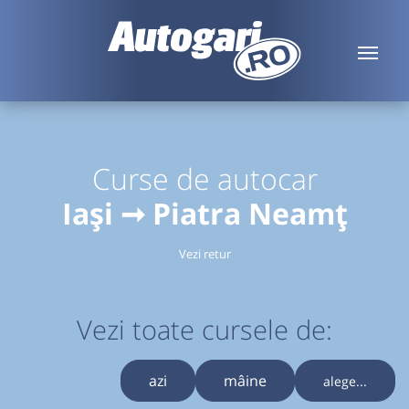
Curse de autocar
Iași ➞ Piatra Neamț
Vezi retur
Vezi toate cursele de:
azi
mâine
alege...