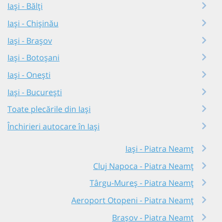
Iași - Bălți
Iași - Chișinău
Iași - Brașov
Iași - Botoșani
Iași - Onești
Iași - București
Toate plecările din Iași
Închirieri autocare în Iași
Iași - Piatra Neamț
Cluj Napoca - Piatra Neamț
Târgu-Mureș - Piatra Neamț
Aeroport Otopeni - Piatra Neamț
Brașov - Piatra Neamț