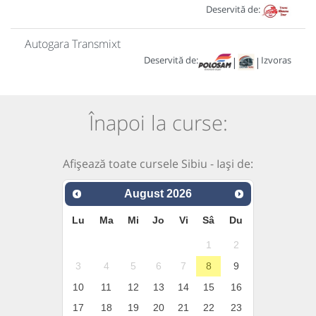
Deservită de:
Autogara Transmixt
Deservită de:
Izvoras
|
|
Înapoi la curse:
Afișează toate cursele Sibiu - Iași de:
August
2026
Lu
Ma
Mi
Jo
Vi
Sâ
Du
1
2
3
4
5
6
7
8
9
10
11
12
13
14
15
16
17
18
19
20
21
22
23