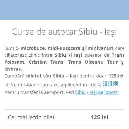
Curse de autocar Sibiu - Iași
Sunt
5 microbuze, midi-autocare și minivanuri
care
călătoresc zilnic între
Sibiu
și
Iași
operate de
Trans
Polosam
,
Cristian Trans
,
Trans Olteanu Tour
și
Izvoras
.
Cumpără
biletul tău Sibiu - Iași
pentru doar
125 lei
,
fără comisioane sau taxe suplimentare, de la
.
Pentru transfer la aeroport, vezi
Sibiu - Iași Aeroport
Cel mai ieftin bilet
125 lei