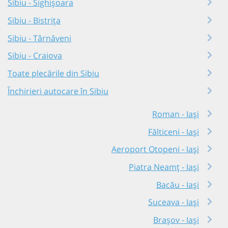
Sibiu - Sighișoara
Sibiu - Bistrița
Sibiu - Târnăveni
Sibiu - Craiova
Toate plecările din Sibiu
Închirieri autocare în Sibiu
Roman - Iași
Fălticeni - Iași
Aeroport Otopeni - Iași
Piatra Neamț - Iași
Bacău - Iași
Suceava - Iași
Brașov - Iași