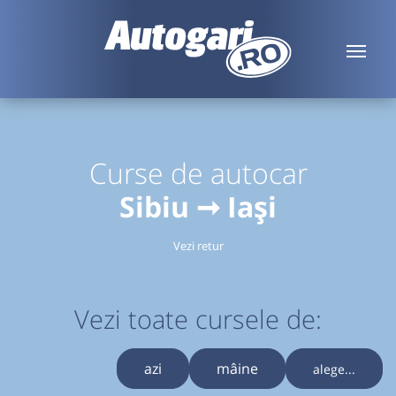
Curse de autocar
Sibiu ➞ Iași
Vezi retur
Vezi toate cursele de:
azi
mâine
alege...