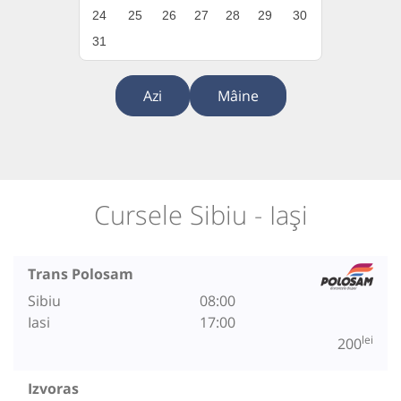
24
25
26
27
28
29
30
31
Azi
Mâine
Cursele Sibiu - Iași
Trans Polosam
Sibiu
08:00
Iasi
17:00
lei
200
Izvoras