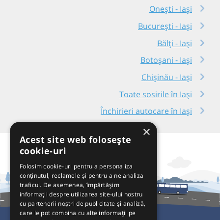
Onești - Iași
București - Iași
Bălți - Iași
Botoșani - Iași
Chișinău - Iași
Toate sosirile în Iași
Închirieri autocare în Iași
×
Acest site web folosește
cookie-uri
Folosim cookie-uri pentru a personaliza
conținutul, reclamele și pentru a ne analiza
traficul. De asemenea, împărtășim
informații despre utilizarea site-ului nostru
cu partenerii noștri de publicitate și analiză,
care le pot combina cu alte informații pe