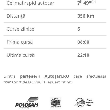
h
min
Cel mai rapid autocar
7
49
Distanță
356 km
Curse zilnice
5
Prima cursă
08:00
Ultima cursă
22:10
Dintre
partenerii Autogari.RO
care efectuează
transport de la Sibiu la Iași, amintim: