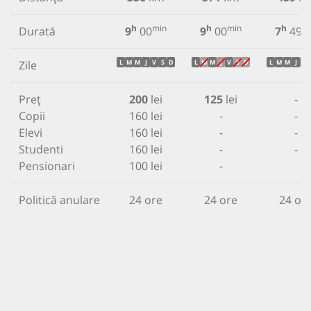
h
min
h
min
h
m
Durată
9
00
9
00
7
49
Zile
L
M
M
J
V
S
D
L
M
M
J
V
S
D
L
M
M
J
V
Preț
200
lei
125
lei
-
Copii
160 lei
-
-
Elevi
160 lei
-
-
Studenti
160 lei
-
-
Pensionari
100 lei
-
Politică anulare
24 ore
24 ore
24 or