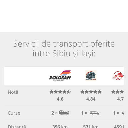
Servicii de transport oferite
între Sibiu și Iași:
Notă
4.6
4.84
4.78
Curse
2 ×
1 ×
1 ×
Distanță
356
km
571
km
459
k