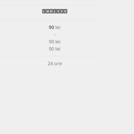
L
M
M
J
V
S
D
90
lei
-
90 lei
90 lei
24 ore