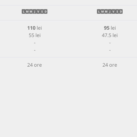
L
M
M
J
V
S
D
L
M
M
J
V
S
D
110
lei
95
lei
55 lei
47.5 lei
-
-
-
-
24 ore
24 ore