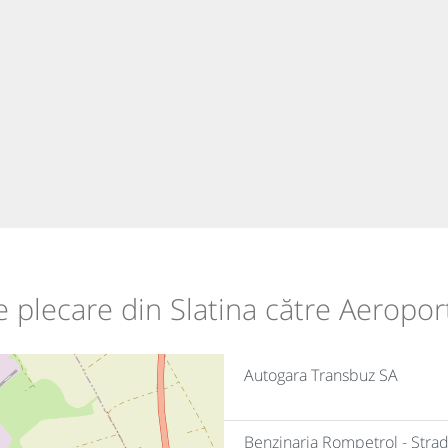
de plecare din Slatina către Aeropo
Autogara Transbuz SA
Benzinaria Rompetrol - Strada