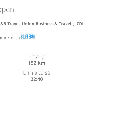
openi
&B Travel
,
Union Business & Travel
și
CDI
tare, de la
.
Distanță
152 km
Ultima cursă
22:40