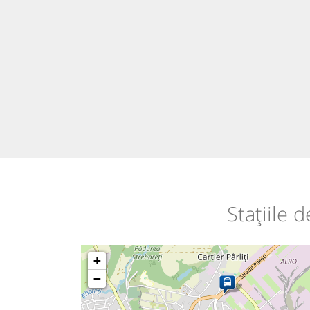
Stațiile 
+
−