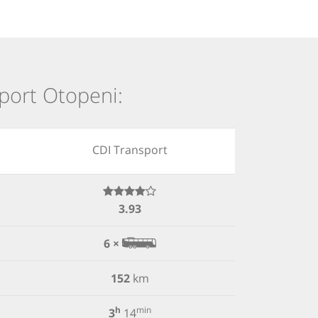
oport Otopeni:
CDI Transport
3.93
6 ×
152
km
h
min
3
14