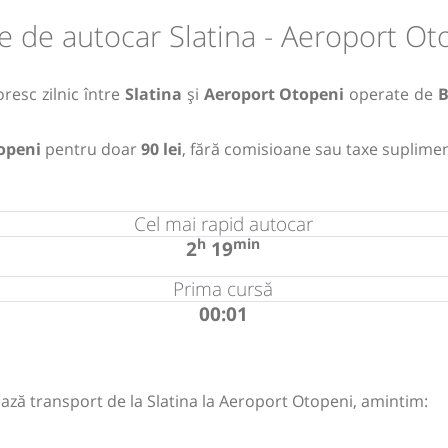
e de autocar Slatina - Aeroport Ot
resc zilnic între
Slatina
și
Aeroport Otopeni
operate de
B
topeni
pentru doar
90 lei
, fără comisioane sau taxe suplimen
Cel mai rapid autocar
h
min
2
19
Prima cursă
00:01
ază transport de la Slatina la Aeroport Otopeni, amintim: