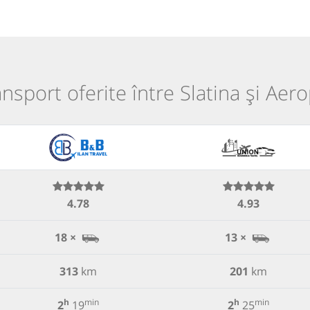
ransport oferite între Slatina și Aer
4.78
4.93
18 ×
13 ×
313
km
201
km
h
min
h
min
2
19
2
25