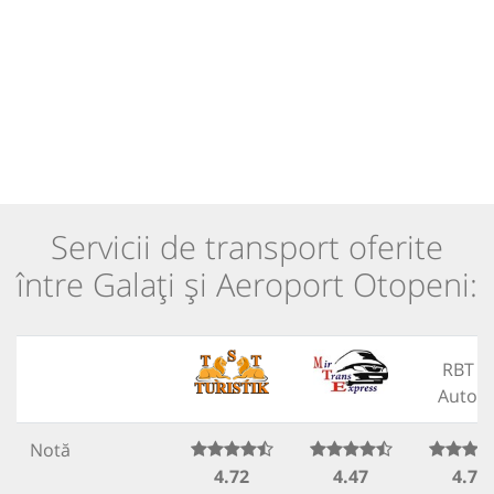
Servicii de transport oferite
între Galați și Aeroport Otopeni:
RBT b
Autovi
Notă
4.72
4.47
4.76