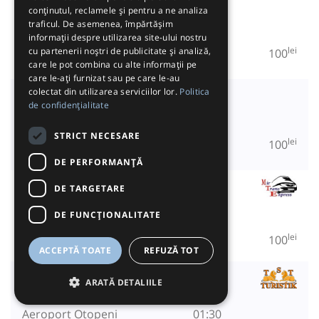
RBT by Autovip
conținutul, reclamele și pentru a ne analiza
Galati
21:00
traficul. De asemenea, împărtășim
Aeroport Otopeni
01:30
informații despre utilizarea site-ului nostru
lei
cu partenerii noștri de publicitate și analiză,
100
care le pot combina cu alte informații pe
care le-ați furnizat sau pe care le-au
Autovip
colectat din utilizarea serviciilor lor.
Politica
de confidențialitate
Galati
21:00
Aeroport Otopeni
01:30
STRICT NECESARE
lei
100
DE PERFORMANȚĂ
Mirtrans Express
DE TARGETARE
Galati
21:30
DE FUNCŢIONALITATE
Aeroport Otopeni
00:25
lei
100
ACCEPTĂ TOATE
REFUZĂ TOT
Transport & Transfer by TST Turistik
ARATĂ DETALIILE
Galati
21:30
Aeroport Otopeni
01:30