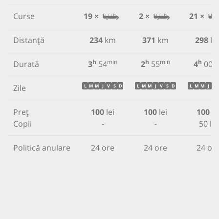
Curse
19 ×
2 ×
21 ×
Distanță
234
km
371
km
298
k
h
min
h
min
h
m
Durată
3
54
2
55
4
00
Zile
L
M
M
J
V
S
D
L
M
M
J
V
S
D
L
M
M
J
V
Preț
100
lei
100
lei
100
le
Copii
-
-
50 lei
Politică anulare
24 ore
24 ore
24 or