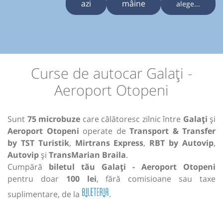
azi
mâine
alege...
Curse de autocar Galați -
Aeroport Otopeni
Sunt
75 microbuze
care călătoresc zilnic între
Galați
și
Aeroport Otopeni
operate de
Transport & Transfer
by TST Turistik
,
Mirtrans Express
,
RBT by Autovip
,
Autovip
și
TransMarian Braila
.
Cumpără
biletul tău Galați - Aeroport Otopeni
pentru doar
100 lei
, fără comisioane sau taxe
suplimentare, de la
.