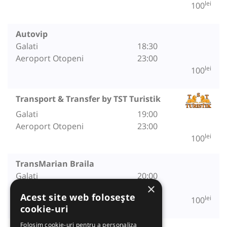
lei
100
Autovip
Galati
18:30
Aeroport Otopeni
23:00
lei
100
Transport & Transfer by TST Turistik
Galati
19:00
Aeroport Otopeni
23:00
lei
100
TransMarian Braila
Galati
20:00
×
Aeroport Otopeni
00:30
Acest site web folosește
lei
100
cookie-uri
Folosim cookie-uri pentru a personaliza