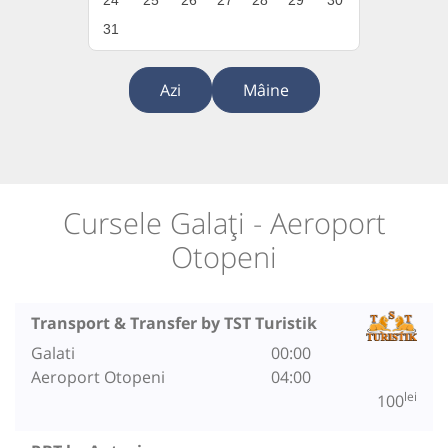
24
25
26
27
28
29
30
31
Azi
Mâine
Cursele Galați - Aeroport
Otopeni
Transport & Transfer by TST Turistik
Galati
00:00
Aeroport Otopeni
04:00
lei
100