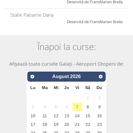
Deservită de:
TransMarian Braila
Statie Patiserie Dana
Deservită de:
TransMarian Braila
Înapoi la curse:
Afișează toate cursele Galați - Aeroport Otopeni de:
August
2026
Lu
Ma
Mi
Jo
Vi
Sâ
Du
1
2
3
4
5
6
7
8
9
10
11
12
13
14
15
16
17
18
19
20
21
22
23