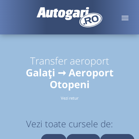
Transfer aeroport
Galați ➞ Aeroport
Otopeni
Vezi retur
Vezi toate cursele de: