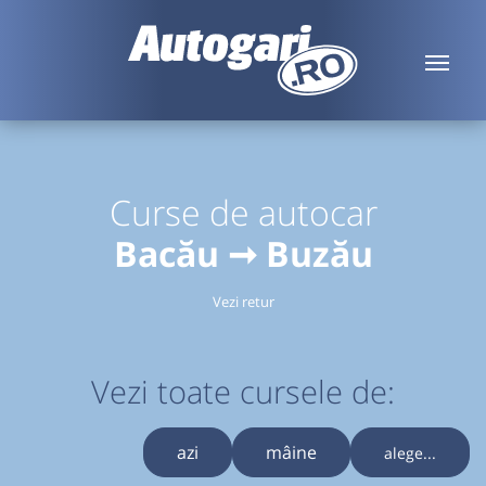
Curse de autocar
Bacău ➞ Buzău
Vezi retur
Vezi toate cursele de:
azi
mâine
alege...