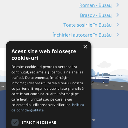
Roman - Buzău
Brașov - Buzău
Toate sosirile în Buzău
Închirieri autocare în Buzău
×
Acest site web folosește
cookie-uri
Folosim cookie-uri pentru a personaliza
conținutul, reclamele și pentru a ne analiza
traficul. De asemenea, împărtășim
informații despre utilizarea site-ului nostru
cu partenerii noștri de publicitate și analiză,
care le pot combina cu alte informații pe
care le-ați furnizat sau pe care le-au
colectat din utilizarea serviciilor lor.
Politica
Pentru Călători
de confidențialitate
Pentru Transportatori
STRICT NECESARE