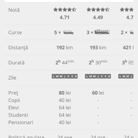
Notă
4.71
4.49
4.75
Curse
5 ×
3 ×
2 ×
Distanță
192
km
193
km
421
k
h
min
h
min
h
m
Durată
2
44
2
30
3
05
Zile
L
M
M
J
V
S
D
L
M
M
J
V
S
D
L
M
M
J
V
Preț
80
lei
60
lei
-
Copii
40 lei
-
-
Elevi
64 lei
-
-
Studenti
64 lei
-
-
Pensionari
40 lei
-
Politică anulare
24 ore
24 ore
24 or