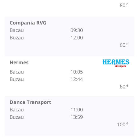
lei
80
Compania RVG
Bacau
09:30
Buzau
12:00
lei
60
Hermes
Bacau
10:05
Buzau
12:44
lei
60
Danca Transport
Bacau
11:00
Buzau
13:59
lei
100