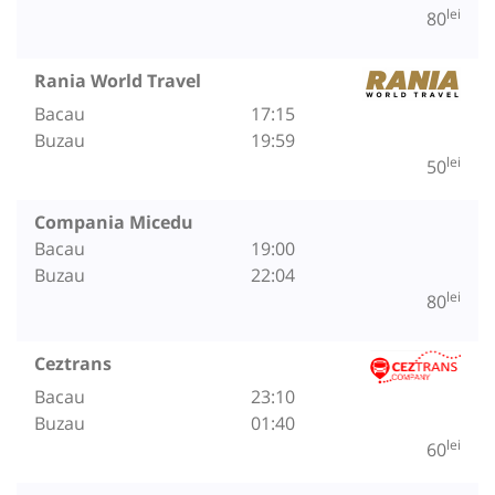
lei
80
Rania World Travel
Bacau
17:15
Buzau
19:59
lei
50
Compania Micedu
Bacau
19:00
Buzau
22:04
lei
80
Ceztrans
Bacau
23:10
Buzau
01:40
lei
60