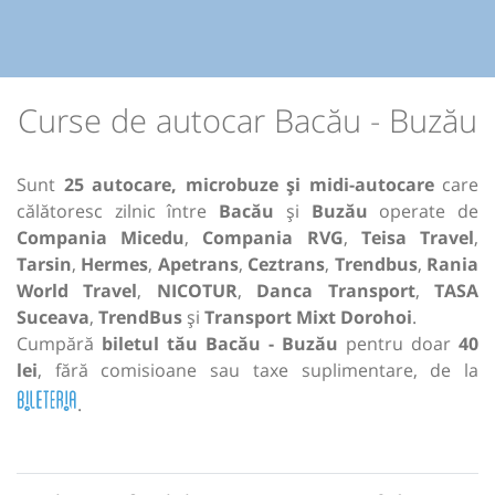
Curse de autocar Bacău - Buzău
Sunt
25 autocare, microbuze și midi-autocare
care
călătoresc zilnic între
Bacău
și
Buzău
operate de
Compania Micedu
,
Compania RVG
,
Teisa Travel
,
Tarsin
,
Hermes
,
Apetrans
,
Ceztrans
,
Trendbus
,
Rania
World Travel
,
NICOTUR
,
Danca Transport
,
TASA
Suceava
,
TrendBus
și
Transport Mixt Dorohoi
.
Cumpără
biletul tău Bacău - Buzău
pentru doar
40
lei
, fără comisioane sau taxe suplimentare, de la
.