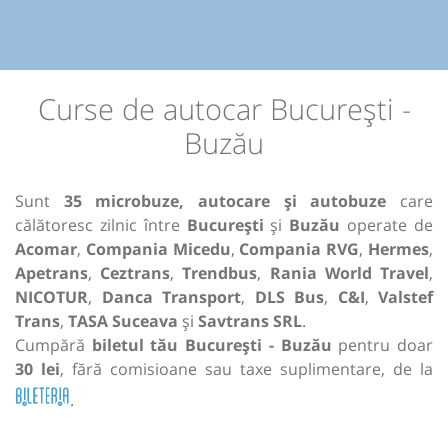
Curse de autocar București -
Buzău
Sunt
35 microbuze, autocare și autobuze
care
călătoresc zilnic între
București
și
Buzău
operate de
Acomar
,
Compania Micedu
,
Compania RVG
,
Hermes
,
Apetrans
,
Ceztrans
,
Trendbus
,
Rania World Travel
,
NICOTUR
,
Danca Transport
,
DLS Bus
,
C&I
,
Valstef
Trans
,
TASA Suceava
și
Savtrans SRL
.
Cumpără
biletul tău București - Buzău
pentru doar
30 lei
, fără comisioane sau taxe suplimentare, de la
.