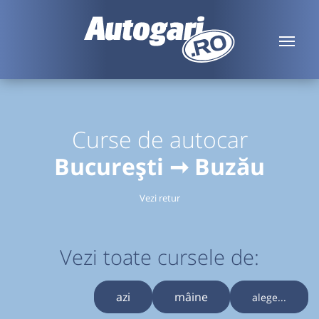
Curse de autocar
București ➞ Buzău
Vezi retur
Vezi toate cursele de:
azi
mâine
alege...