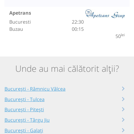
Apetrans
Bucuresti
22:30
Buzau
00:15
lei
50
Unde au mai călătorit alții?
București - Râmnicu Vâlcea
București - Tulcea
București - Pitești
București - Târgu Jiu
București - Galați