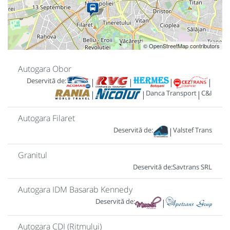
© OpenStreetMap contributors
Autogara Obor
Deservită de:
|
|
|
|
Danca Transport
C&I
|
|
|
Autogara Filaret
Deservită de:
Valstef Trans
|
Granitul
Deservită de:
Savtrans SRL
Autogara IDM Basarab Kennedy
Deservită de:
|
Autogara CDI (Ritmului)