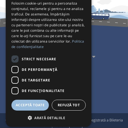
Folosim cookie-uri pentru a personaliza
conținutul, reclamele și pentru a ne analiza
traficul. De asemenea, împărtășim
informații despre utilizarea site-ului nostru
cu partenerii noștri de publicitate și analiză,
care le pot combina cu alte informații pe
care le-ați furnizat sau pe care le-au
colectat din utilizarea serviciilor lor.
Politica
Pentru Călători
de confidențialitate
Pentru Transportatori
STRICT NECESARE
Interacționăm
DE PERFORMANȚĂ
DE TARGETARE
Acceptăm plăți cu
DE FUNCŢIONALITATE
ACCEPTĂ TOATE
REFUZĂ TOT
ARATĂ DETALIILE
®
© Bileteria 2004-2026 | Autogari.RO
este marcă înregistrată a Bileteria
SRL |
Termeni și condiții