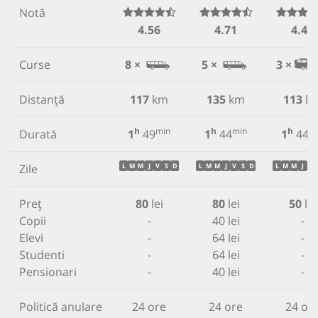
Notă
4.56
4.71
4.49
Curse
8 ×
5 ×
3 ×
Distanță
117
km
135
km
113
k
h
min
h
min
h
m
Durată
1
49
1
44
1
44
Zile
L
M
M
J
V
S
D
L
M
M
J
V
S
D
L
M
M
J
V
Preț
80
lei
80
lei
50
lei
Copii
-
40 lei
-
Elevi
-
64 lei
-
Studenti
-
64 lei
-
Pensionari
-
40 lei
-
Politică anulare
24 ore
24 ore
24 or