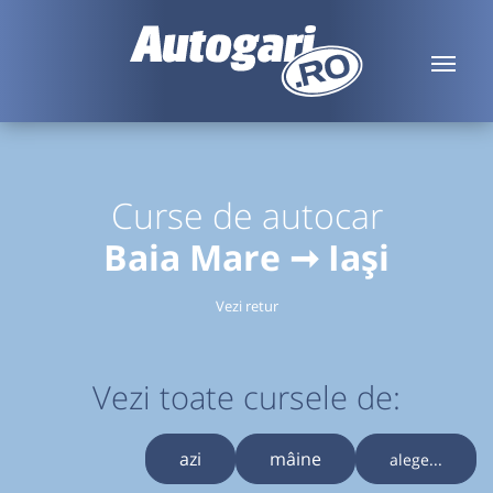
Curse de autocar
Baia Mare ➞ Iași
Vezi retur
Vezi toate cursele de:
azi
mâine
alege...