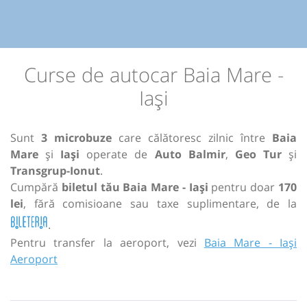
Curse de autocar Baia Mare -
Iași
Sunt
3 microbuze
care călătoresc zilnic între
Baia
Mare
și
Iași
operate de
Auto Balmir
,
Geo Tur
și
Transgrup-Ionut
.
Cumpără
biletul tău Baia Mare - Iași
pentru doar
170
lei
, fără comisioane sau taxe suplimentare, de la
.
Pentru transfer la aeroport, vezi
Baia Mare - Iași
Aeroport