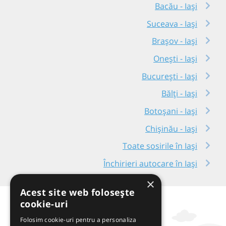
Bacău - Iași
Suceava - Iași
Brașov - Iași
Onești - Iași
București - Iași
Bălți - Iași
Botoșani - Iași
Chișinău - Iași
Toate sosirile în Iași
Închirieri autocare în Iași
×
Acest site web folosește
cookie-uri
Folosim cookie-uri pentru a personaliza