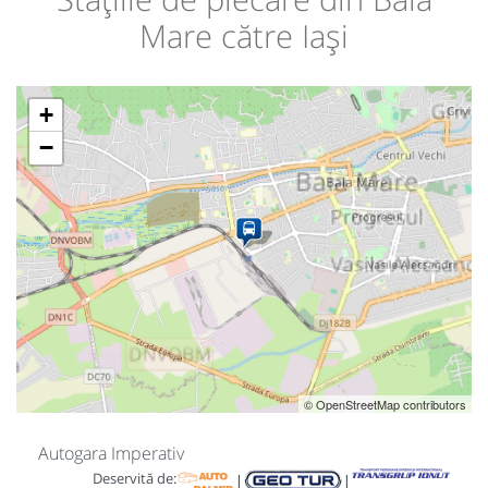
Mare către Iași
+
−
© OpenStreetMap contributors
Autogara Imperativ
Deservită de:
|
|