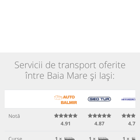
Servicii de transport oferite
între Baia Mare și Iași:
Notă
4.91
4.87
4.73
Curse
1 ×
1 ×
1 ×