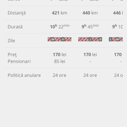
Distanță
421
km
440
km
446
k
h
min
h
min
h
m
Durată
10
22
9
45
9
10
Zile
L
M
M
J
V
S
D
L
M
M
J
V
S
D
L
M
M
J
V
Preț
170
lei
170
lei
170
le
Pensionari
85 lei
-
-
Politică anulare
24 ore
24 ore
24 or