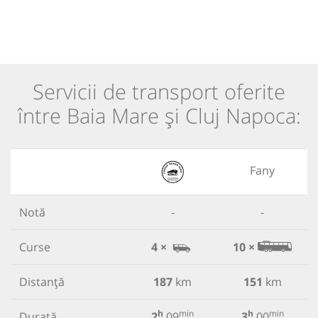
Servicii de transport oferite
între Baia Mare și Cluj Napoca:
Fany
Notă
-
-
Curse
4 ×
10 ×
Distanță
187
km
151
km
h
min
h
min
Durată
2
09
3
00