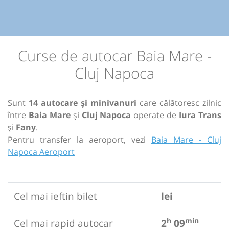
Curse de autocar Baia Mare -
Cluj Napoca
Sunt
14 autocare și minivanuri
care călătoresc zilnic
între
Baia Mare
și
Cluj Napoca
operate de
Iura Trans
și
Fany
.
Pentru transfer la aeroport, vezi
Baia Mare - Cluj
Napoca Aeroport
Cel mai ieftin bilet
lei
h
min
Cel mai rapid autocar
2
09