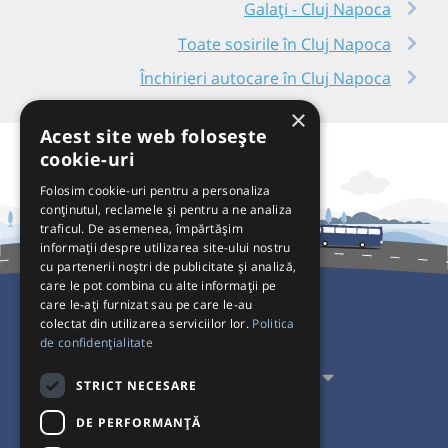
Galați - Cluj Napoca
Toate sosirile în Cluj Napoca
Închirieri autocare în Cluj Napoca
×
Acest site web folosește
cookie-uri
Folosim cookie-uri pentru a personaliza
conținutul, reclamele și pentru a ne analiza
traficul. De asemenea, împărtășim
informații despre utilizarea site-ului nostru
cu partenerii noștri de publicitate și analiză,
care le pot combina cu alte informații pe
care le-ați furnizat sau pe care le-au
colectat din utilizarea serviciilor lor.
Politica
Pentru Călători
de confidențialitate
Pentru Transportatori
STRICT NECESARE
Interacționăm
DE PERFORMANȚĂ