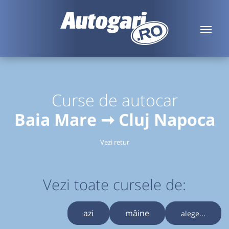
Curse de autocar
Baia Mare ➞ Cluj Napoca
Vezi retur
Vezi toate cursele de:
azi
mâine
alege...