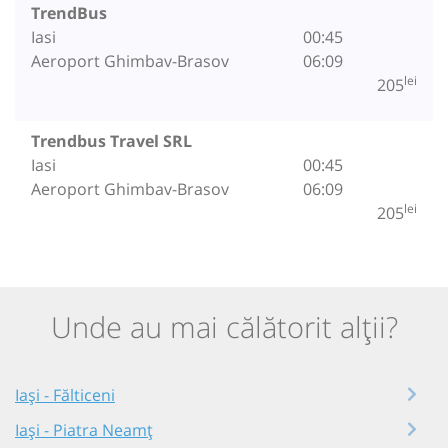
TrendBus
Iasi
00:45
Aeroport Ghimbav-Brasov
06:09
lei
205
Trendbus Travel SRL
Iasi
00:45
Aeroport Ghimbav-Brasov
06:09
lei
205
Unde au mai călătorit alții?
Iași - Fălticeni
Iași - Piatra Neamț