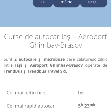
azi
mâine
alege...
Curse de autocar Iași - Aeroport
Ghimbav-Brașov
Sunt
2 autocare și microbuze
care călătoresc zilnic
între
Iași
și
Aeroport Ghimbav-Brașov
operate de
TrendBus
și
Trendbus Travel SRL
.
Cel mai ieftin bilet
lei
h
min
Cel mai rapid autocar
5
23