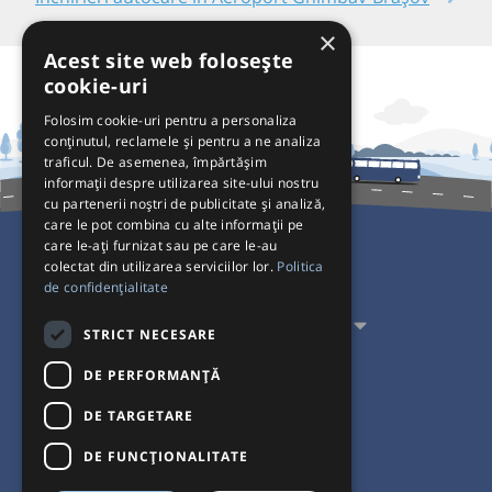
×
Acest site web folosește
cookie-uri
Folosim cookie-uri pentru a personaliza
conținutul, reclamele și pentru a ne analiza
traficul. De asemenea, împărtășim
informații despre utilizarea site-ului nostru
cu partenerii noștri de publicitate și analiză,
care le pot combina cu alte informații pe
care le-ați furnizat sau pe care le-au
colectat din utilizarea serviciilor lor.
Politica
Pentru Călători
de confidențialitate
Pentru Transportatori
STRICT NECESARE
Interacționăm
DE PERFORMANȚĂ
DE TARGETARE
Acceptăm plăți cu
DE FUNCŢIONALITATE