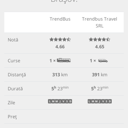
TrendBus
Trendbus Travel
SRL
Notă
4.66
4.65
Curse
1 ×
1 ×
Distanță
313
km
391
km
h
min
h
min
Durată
5
23
5
23
Zile
L
M
M
J
V
S
D
L
M
M
J
V
S
D
Preț