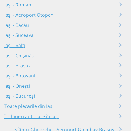
Iași - Roman
Iași - Aeroport Otopeni
Iași - Bacău
Iași - Suceava
Iași - Bălți
Iași - Chișinău
Iași - Brașov
Iași - Botoșani
Iași - Onești
Iași - București
Toate plecările din Iași
Închirieri autocare în Iași
Sfântu-Gheorghe - Aeroport Ghimbav-Brașov