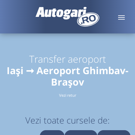
Transfer aeroport
Iași ➞ Aeroport Ghimbav-
Brașov
Vezi retur
Vezi toate cursele de: