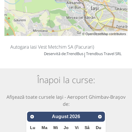
© OpenStreetMap contributors
Autogara Iasi Vest Metchim SA (Pacurari)
Deservită de:
TrendBus
Trendbus Travel SRL
|
Înapoi la curse:
Afișează toate cursele Iași - Aeroport Ghimbav-Brașov
de:
August
2026
Lu
Ma
Mi
Jo
Vi
Sâ
Du