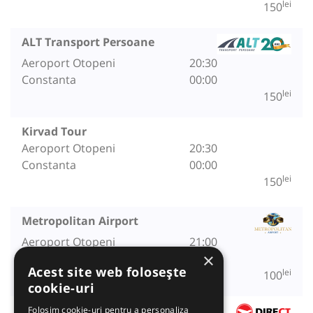
lei
150
ALT Transport Persoane
Aeroport Otopeni
20:30
Constanta
00:00
lei
150
Kirvad Tour
Aeroport Otopeni
20:30
Constanta
00:00
lei
150
Metropolitan Airport
Aeroport Otopeni
21:00
×
Constanta
00:30
Acest site web folosește
lei
100
cookie-uri
Direct Aeroport
Folosim cookie-uri pentru a personaliza