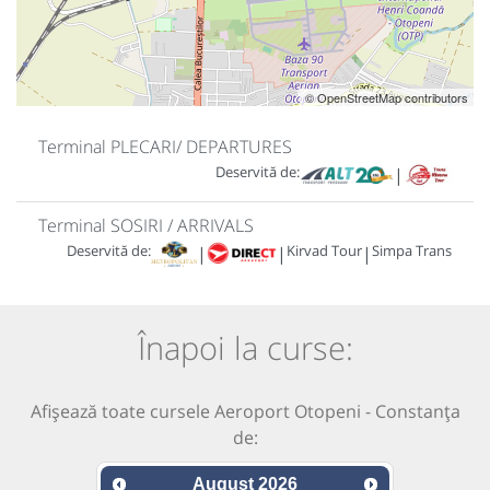
© OpenStreetMap contributors
Terminal PLECARI/ DEPARTURES
Deservită de:
|
Terminal SOSIRI / ARRIVALS
Deservită de:
Kirvad Tour
Simpa Trans
|
|
|
Înapoi la curse:
Afișează toate cursele Aeroport Otopeni - Constanța
de:
August
2026