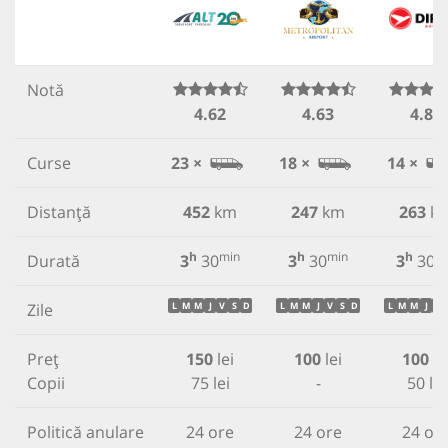
Notă
4.62
4.63
4.85
Curse
23 ×
18 ×
14 ×
Distanță
452
km
247
km
263
k
h
min
h
min
h
m
Durată
3
30
3
30
3
30
Zile
L
M
M
J
V
S
D
L
M
M
J
V
S
D
L
M
M
J
V
Preț
150
lei
100
lei
100
le
Copii
75 lei
-
50 lei
Politică anulare
24 ore
24 ore
24 or