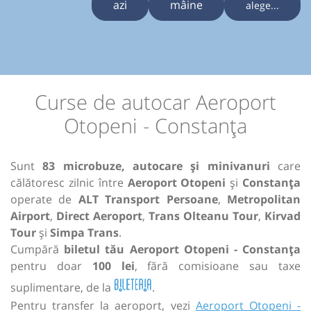
azi
mâine
alege...
Curse de autocar Aeroport
Otopeni - Constanța
Sunt
83 microbuze, autocare și minivanuri
care
călătoresc zilnic între
Aeroport Otopeni
și
Constanța
operate de
ALT Transport Persoane
,
Metropolitan
Airport
,
Direct Aeroport
,
Trans Olteanu Tour
,
Kirvad
Tour
și
Simpa Trans
.
Cumpără
biletul tău Aeroport Otopeni - Constanța
pentru doar
100 lei
, fără comisioane sau taxe
suplimentare, de la
.
Pentru transfer la aeroport, vezi
Aeroport Otopeni -