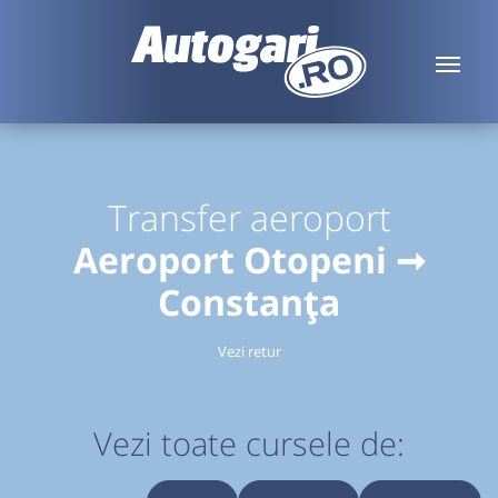
Transfer aeroport
Aeroport Otopeni ➞
Constanța
Vezi retur
Vezi toate cursele de: