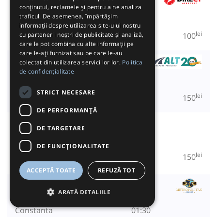
conținutul, reclamele și pentru a ne analiza
Aeroport Otopeni
21:00
traficul. De asemenea, împărtășim
Constanta
00:30
informații despre utilizarea site-ului nostru
lei
100
cu partenerii noștri de publicitate și analiză,
care le pot combina cu alte informații pe
care le-ați furnizat sau pe care le-au
ALT Transport Persoane
colectat din utilizarea serviciilor lor.
Politica
de confidențialitate
Aeroport Otopeni
21:30
Constanta
01:00
STRICT NECESARE
lei
150
DE PERFORMANȚĂ
Kirvad Tour
DE TARGETARE
Aeroport Otopeni
21:30
Constanta
01:00
DE FUNCŢIONALITATE
lei
150
ACCEPTĂ TOATE
REFUZĂ TOT
Metropolitan Airport
ARATĂ DETALIILE
Aeroport Otopeni
22:00
Constanta
01:30