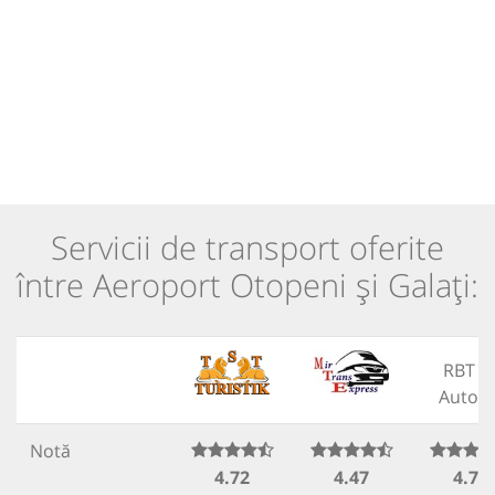
Servicii de transport oferite
între Aeroport Otopeni și Galați:
RBT b
Autovi
Notă
4.72
4.47
4.76