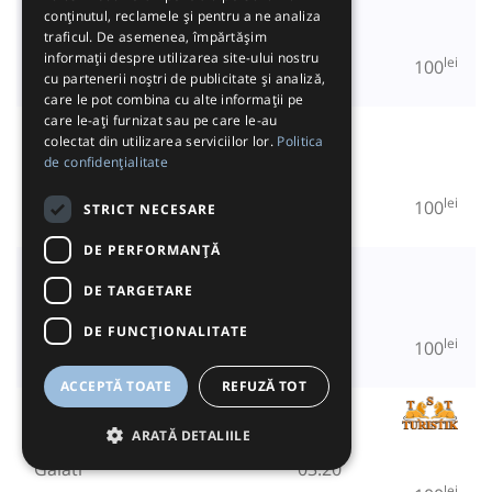
Aeroport Otopeni
22:30
conținutul, reclamele și pentru a ne analiza
traficul. De asemenea, împărtășim
Galati
02:30
informații despre utilizarea site-ului nostru
lei
100
cu partenerii noștri de publicitate și analiză,
care le pot combina cu alte informații pe
care le-ați furnizat sau pe care le-au
RBT by Autovip
colectat din utilizarea serviciilor lor.
Politica
Aeroport Otopeni
22:30
de confidențialitate
Galati
02:30
lei
100
STRICT NECESARE
DE PERFORMANȚĂ
TransMarian Braila
DE TARGETARE
Aeroport Otopeni
23:00
Galati
03:00
DE FUNCŢIONALITATE
lei
100
ACCEPTĂ TOATE
REFUZĂ TOT
Transport & Transfer by TST Turistik
ARATĂ DETALIILE
Aeroport Otopeni
23:30
Galati
03:20
lei