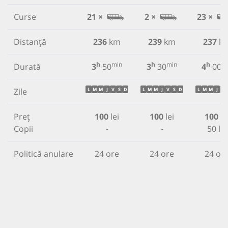
Curse
21 ×
2 ×
23 ×
Distanță
236
km
239
km
237
k
h
min
h
min
h
m
Durată
3
50
3
30
4
00
Zile
L
M
M
J
V
S
D
L
M
M
J
V
S
D
L
M
M
J
V
Preț
100
lei
100
lei
100
le
Copii
-
-
50 lei
Politică anulare
24 ore
24 ore
24 or