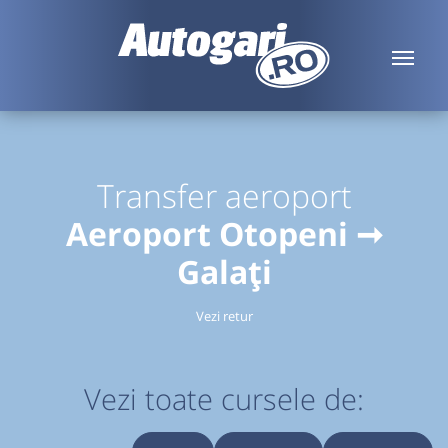
Transfer aeroport
Aeroport Otopeni ➞
Galați
Vezi retur
Vezi toate cursele de: