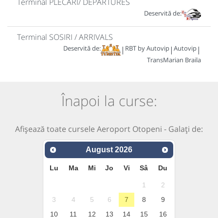
Terminal PLECARI/ DEPARTURES
Deservită de:
Terminal SOSIRI / ARRIVALS
Deservită de:
RBT by Autovip
Autovip
|
|
|
TransMarian Braila
Înapoi la curse:
Afișează toate cursele Aeroport Otopeni - Galați de:
August
2026
Lu
Ma
Mi
Jo
Vi
Sâ
Du
1
2
3
4
5
6
7
8
9
10
11
12
13
14
15
16