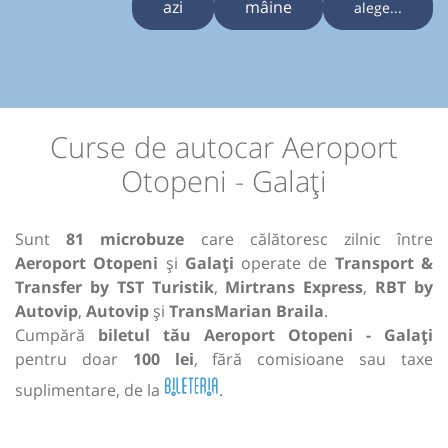
azi
mâine
alege...
Curse de autocar Aeroport
Otopeni - Galați
Sunt
81 microbuze
care călătoresc zilnic între
Aeroport Otopeni
și
Galați
operate de
Transport &
Transfer by TST Turistik
,
Mirtrans Express
,
RBT by
Autovip
,
Autovip
și
TransMarian Braila
.
Cumpără
biletul tău Aeroport Otopeni - Galați
pentru doar
100 lei
, fără comisioane sau taxe
suplimentare, de la
.