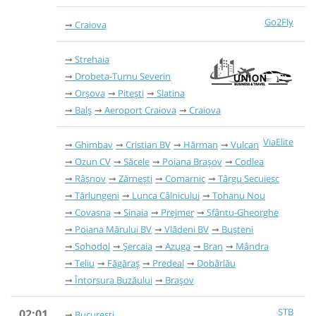
Go2Fly
Craiova
Strehaia
Drobeta-Turnu Severin
Orșova
Pitești
Slatina
Balș
Aeroport Craiova
Craiova
ViaElite
Ghimbav
Cristian BV
Hărman
Vulcan
Ozun CV
Săcele
Poiana Brașov
Codlea
Râşnov
Zărnești
Comarnic
Târgu Secuiesc
Tărlungeni
Lunca Câlnicului
Tohanu Nou
Covasna
Sinaia
Prejmer
Sfântu-Gheorghe
Poiana Mărului BV
Vlădeni BV
Bușteni
Sohodol
Șercaia
Azuga
Bran
Mândra
Teliu
Făgăraș
Predeal
Dobârlău
Întorsura Buzăului
Brașov
STB
02:01
București