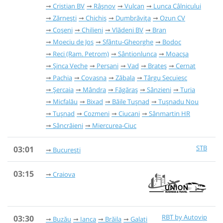
Cristian BV
Râşnov
Vulcan
Lunca Câlnicului
Zărnești
Chichiș
Dumbrăvița
Ozun CV
Coșeni
Chilieni
Vlădeni BV
Bran
Moeciu de Jos
Sfântu-Gheorghe
Bodoc
Reci (Ram. Petrom)
Sântionlunca
Moacșa
Șinca Veche
Perșani
Vad
Brateș
Cernat
Pachia
Covasna
Zăbala
Târgu Secuiesc
Șercaia
Mândra
Făgăraș
Sânzieni
Turia
Micfalău
Bixad
Băile Tușnad
Tușnadu Nou
Tușnad
Cozmeni
Ciucani
Sânmartin HR
Sâncrăieni
Miercurea-Ciuc
STB
03:01
București
03:15
Craiova
RBT by Autovip
03:30
Buzău
Ianca
Brăila
Galați