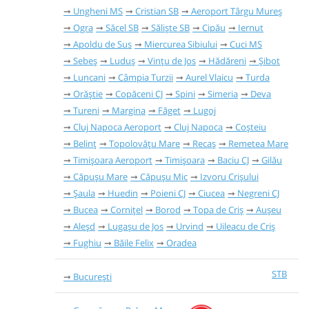
Ungheni MS
Cristian SB
Aeroport Târgu Mureș
Ogra
Săcel SB
Săliște SB
Cipău
Iernut
Apoldu de Sus
Miercurea Sibiului
Cuci MS
Sebeș
Luduș
Vințu de Jos
Hădăreni
Șibot
Luncani
Câmpia Turzii
Aurel Vlaicu
Turda
Orăștie
Copăceni CJ
Spini
Simeria
Deva
Tureni
Margina
Făget
Lugoj
Cluj Napoca Aeroport
Cluj Napoca
Coșteiu
Belinț
Topolovățu Mare
Recaș
Remetea Mare
Timișoara Aeroport
Timișoara
Baciu CJ
Gilău
Căpușu Mare
Căpușu Mic
Izvoru Crișului
Șaula
Huedin
Poieni CJ
Ciucea
Negreni CJ
Bucea
Cornițel
Borod
Topa de Criș
Aușeu
Aleșd
Lugașu de Jos
Urvind
Uileacu de Criș
Fughiu
Băile Felix
Oradea
STB
București