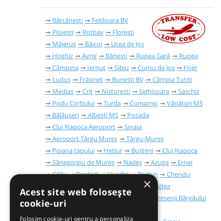
Bărcănești
Feldioara BV
Ploiești
Rotbav
Florești
Măieruș
Băicoi
Ucea de Jos
Hoghiz
Avrig
Bănești
Rupea Gară
Rupea
Câmpina
Iernut
Sibiu
Cornu de Jos
Fișer
Luduș
Frăsinet
Bunești BV
Câmpia Turzii
Mediaș
Criț
Nistorești
Sighișoara
Saschiz
Podu Corbului
Turda
Comarnic
Vânători MS
Bălăușeri
Albești MS
Posada
Cluj Napoca Aeroport
Sinaia
Aeroport Târgu Mureș
Târgu-Mureș
Poiana țapului
Hetiur
Bușteni
Cluj Napoca
Sângeorgiu de Mureș
Nadeș
Azuga
Ernei
Gilău
Predeal
Huedin
Reghin
Chendu
×
Bistrița
Băile Felix
Acățari
Oradea
Acest site web folosește
Timișu de Sus
Timișu de Jos
Mureșenii Bârgăului
cookie-uri
Brașov
Vatra Dornei
Pojorâta
Folosim cookie-uri pentru a personaliza