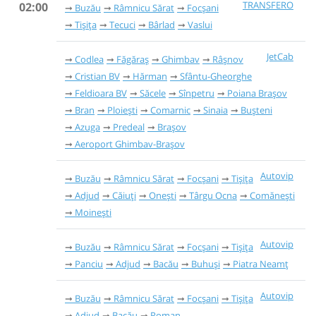
TRANSFERO
02:00
Buzău
Râmnicu Sărat
Focșani
Tișița
Tecuci
Bârlad
Vaslui
JetCab
Codlea
Făgăraș
Ghimbav
Râşnov
Cristian BV
Hărman
Sfântu-Gheorghe
Feldioara BV
Săcele
Sînpetru
Poiana Brașov
Bran
Ploiești
Comarnic
Sinaia
Bușteni
Azuga
Predeal
Brașov
Aeroport Ghimbav-Brașov
Autovip
Buzău
Râmnicu Sărat
Focșani
Tișița
Adjud
Căiuți
Onești
Târgu Ocna
Comănești
Moinești
Autovip
Buzău
Râmnicu Sărat
Focșani
Tișița
Panciu
Adjud
Bacău
Buhuși
Piatra Neamț
Autovip
Buzău
Râmnicu Sărat
Focșani
Tișița
Adjud
Bacău
Roman