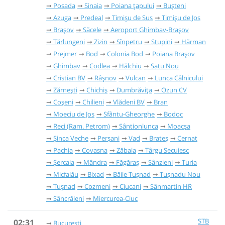
Posada
Sinaia
Poiana țapului
Bușteni
Azuga
Predeal
Timișu de Sus
Timișu de Jos
Brașov
Săcele
Aeroport Ghimbav-Brașov
Tărlungeni
Zizin
Sînpetru
Stupini
Hărman
Prejmer
Bod
Colonia Bod
Poiana Brașov
Ghimbav
Codlea
Hălchiu
Satu Nou
Cristian BV
Râşnov
Vulcan
Lunca Câlnicului
Zărnești
Chichiș
Dumbrăvița
Ozun CV
Coșeni
Chilieni
Vlădeni BV
Bran
Moeciu de Jos
Sfântu-Gheorghe
Bodoc
Reci (Ram. Petrom)
Sântionlunca
Moacșa
Șinca Veche
Perșani
Vad
Brateș
Cernat
Pachia
Covasna
Zăbala
Târgu Secuiesc
Șercaia
Mândra
Făgăraș
Sânzieni
Turia
Micfalău
Bixad
Băile Tușnad
Tușnadu Nou
Tușnad
Cozmeni
Ciucani
Sânmartin HR
Sâncrăieni
Miercurea-Ciuc
STB
02:31
București