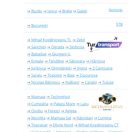
Autovip
Buzău
Ianca
Brăila
Galați
STB
București
Mihail Kogălniceanu TL
Zebil
Sarichioi
Ograda
Slobozia
Babadag
Giurgeni IL
Enisala
Țăndărei
Sălcioara
Hârșova
Jurilovca
Ghindărești
Vișina
2 Cantoane
Saraiu
Topolog
Baia
Ciucurova
Nicolae Bălcescu
Nalbant
Cataloi
Tulcea
Mamaia
Techirghiol
Cumpăna
Palazu Mare
Lazu
Ovidiu
Fetești
Agigea
Movilița
Mamaia Sat
Năvodari
Lumina
Topraisar
Eforie Nord
Mihail Kogălniceanu CT