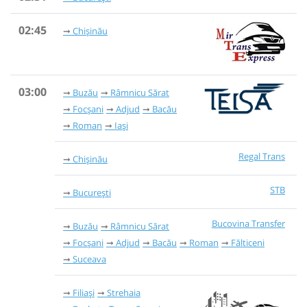
02:45
Chișinău
03:00
Buzău
Râmnicu Sărat
Focșani
Adjud
Bacău
Roman
Iași
Regal Trans
Chișinău
STB
București
Bucovina Transfer
Buzău
Râmnicu Sărat
Focșani
Adjud
Bacău
Roman
Fălticeni
Suceava
Filiași
Strehaia