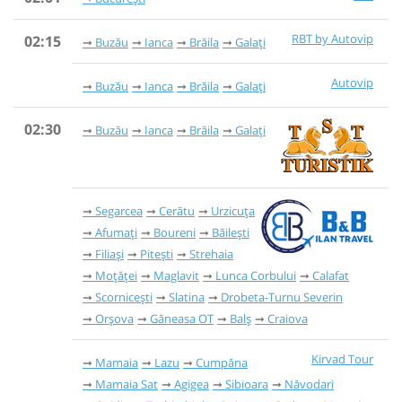
RBT by Autovip
02:15
Buzău
Ianca
Brăila
Galați
Autovip
Buzău
Ianca
Brăila
Galați
02:30
Buzău
Ianca
Brăila
Galați
Segarcea
Cerătu
Urzicuța
Afumați
Boureni
Băilești
Filiași
Pitești
Strehaia
Moțăței
Maglavit
Lunca Corbului
Calafat
Scornicești
Slatina
Drobeta-Turnu Severin
Orșova
Găneasa OT
Balș
Craiova
Kirvad Tour
Mamaia
Lazu
Cumpăna
Mamaia Sat
Agigea
Sibioara
Năvodari