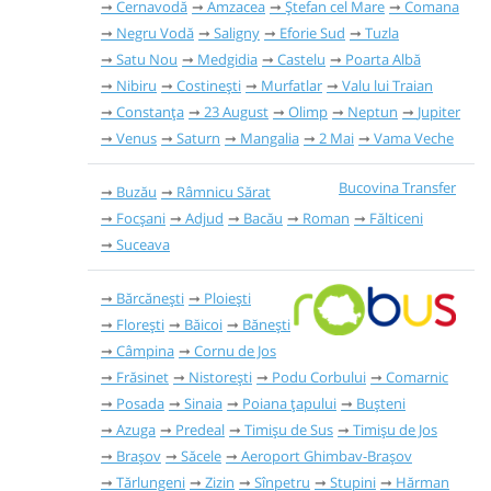
Cernavodă
Amzacea
Ștefan cel Mare
Comana
Negru Vodă
Saligny
Eforie Sud
Tuzla
Satu Nou
Medgidia
Castelu
Poarta Albă
Nibiru
Costinești
Murfatlar
Valu lui Traian
Constanța
23 August
Olimp
Neptun
Jupiter
Venus
Saturn
Mangalia
2 Mai
Vama Veche
Bucovina Transfer
Buzău
Râmnicu Sărat
Focșani
Adjud
Bacău
Roman
Fălticeni
Suceava
Bărcănești
Ploiești
Florești
Băicoi
Bănești
Câmpina
Cornu de Jos
Frăsinet
Nistorești
Podu Corbului
Comarnic
Posada
Sinaia
Poiana țapului
Bușteni
Azuga
Predeal
Timișu de Sus
Timișu de Jos
Brașov
Săcele
Aeroport Ghimbav-Brașov
Tărlungeni
Zizin
Sînpetru
Stupini
Hărman