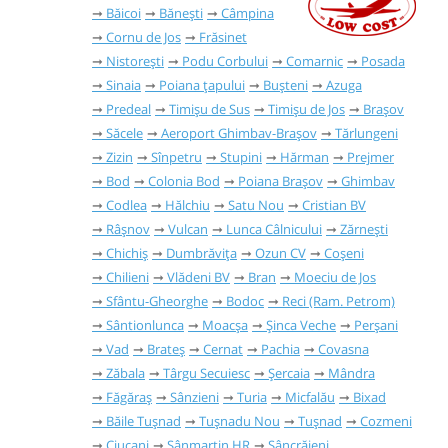
Băicoi
Bănești
Câmpina
Cornu de Jos
Frăsinet
Nistorești
Podu Corbului
Comarnic
Posada
Sinaia
Poiana țapului
Bușteni
Azuga
Predeal
Timișu de Sus
Timișu de Jos
Brașov
Săcele
Aeroport Ghimbav-Brașov
Tărlungeni
Zizin
Sînpetru
Stupini
Hărman
Prejmer
Bod
Colonia Bod
Poiana Brașov
Ghimbav
Codlea
Hălchiu
Satu Nou
Cristian BV
Râşnov
Vulcan
Lunca Câlnicului
Zărnești
Chichiș
Dumbrăvița
Ozun CV
Coșeni
Chilieni
Vlădeni BV
Bran
Moeciu de Jos
Sfântu-Gheorghe
Bodoc
Reci (Ram. Petrom)
Sântionlunca
Moacșa
Șinca Veche
Perșani
Vad
Brateș
Cernat
Pachia
Covasna
Zăbala
Târgu Secuiesc
Șercaia
Mândra
Făgăraș
Sânzieni
Turia
Micfalău
Bixad
Băile Tușnad
Tușnadu Nou
Tușnad
Cozmeni
Ciucani
Sânmartin HR
Sâncrăieni