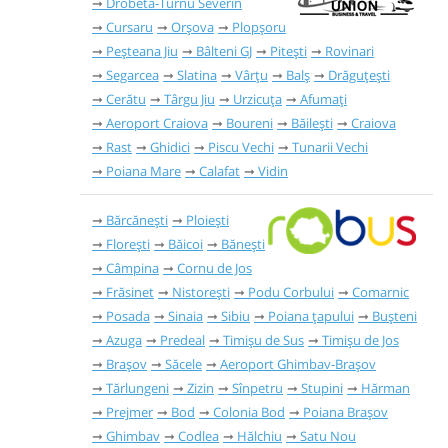
Drobeta-Turnu Severin
Cursaru
Orșova
Plopșoru
Peșteana Jiu
Bâlteni GJ
Pitești
Rovinari
Segarcea
Slatina
Vârțu
Balș
Drăguțești
Cerătu
Târgu Jiu
Urzicuța
Afumați
Aeroport Craiova
Boureni
Băilești
Craiova
Rast
Ghidici
Piscu Vechi
Tunarii Vechi
Poiana Mare
Calafat
Vidin
Bărcănești
Ploiești
Florești
Băicoi
Bănești
Câmpina
Cornu de Jos
Frăsinet
Nistorești
Podu Corbului
Comarnic
Posada
Sinaia
Sibiu
Poiana țapului
Bușteni
Azuga
Predeal
Timișu de Sus
Timișu de Jos
Brașov
Săcele
Aeroport Ghimbav-Brașov
Tărlungeni
Zizin
Sînpetru
Stupini
Hărman
Prejmer
Bod
Colonia Bod
Poiana Brașov
Ghimbav
Codlea
Hălchiu
Satu Nou