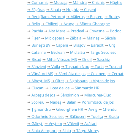
Comarnic
Moacșa
Mândra
Chichiș
Hăghig
Făgăraș
Sinaia
Hoghiz
Coșeni
Reci (Ram. Petrom)
Măieruș
Bușteni
Brateș
Belin
Chilieni
Azuga
Sfântu-Gheorghe
Pachia
Aita Mare
Predeal
Covasna
Bodoc
Fișer
Micloșoara
Zăbala
Malnaș
Săcele
Bunești BV
Căpeni
Brașov
Baraolt
Criț
Catalina
Beclean
Micfalău
Târgu Secuiesc
Bixad
Mihai Viteazu MS
Dridif
Saschiz
Sânzieni
Voila
Tușnadu Nou
Turia
Tușnad
Vânători MS
Sâmbăta de Jos
Cozmeni
Cernat
Albești MS
Olteț
Sighișoara
Viștea de Jos
Ciucani
Ucea de Jos
Sânmartin HR
Arpașu de Jos
Sânsimion
Miercurea-Ciuc
Scoreiu
Nadeș
Bălan
Porumbacu de Jos
Țigmandru
Gheorgheni HR
Avrig
Chendu
Odorheiu Secuiesc
Bălăușeri
Toplița
Bradu
Găieşti
Veștem
Vălenii
Acățari
Sibiu Aeroport
Sibiu
Târgu-Mureș