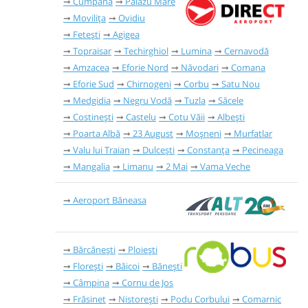
Cumpăna
Palazu Mare
Movilița
Ovidiu
Fetești
Agigea
Topraisar
Techirghiol
Lumina
Cernavodă
Amzacea
Eforie Nord
Năvodari
Comana
Eforie Sud
Chirnogeni
Corbu
Satu Nou
Medgidia
Negru Vodă
Tuzla
Săcele
Costinești
Castelu
Cotu Văii
Albești
Poarta Albă
23 August
Moșneni
Murfatlar
Valu lui Traian
Dulcești
Constanța
Pecineaga
Mangalia
Limanu
2 Mai
Vama Veche
Aeroport Băneasa
Bărcănești
Ploiești
Florești
Băicoi
Bănești
Câmpina
Cornu de Jos
Frăsinet
Nistorești
Podu Corbului
Comarnic