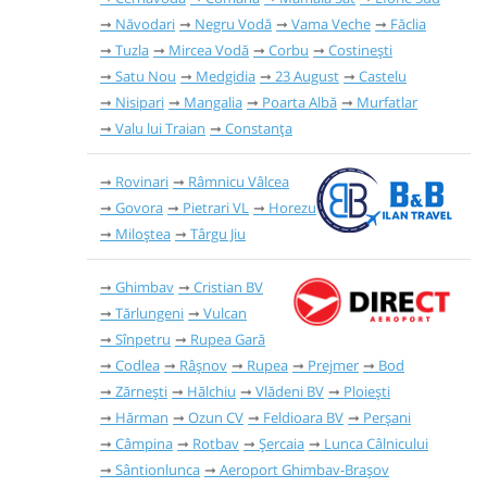
Năvodari
Negru Vodă
Vama Veche
Făclia
Tuzla
Mircea Vodă
Corbu
Costinești
Satu Nou
Medgidia
23 August
Castelu
Nisipari
Mangalia
Poarta Albă
Murfatlar
Valu lui Traian
Constanța
Rovinari
Râmnicu Vâlcea
Govora
Pietrari VL
Horezu
Miloștea
Târgu Jiu
Ghimbav
Cristian BV
Tărlungeni
Vulcan
Sînpetru
Rupea Gară
Codlea
Râşnov
Rupea
Prejmer
Bod
Zărnești
Hălchiu
Vlădeni BV
Ploiești
Hărman
Ozun CV
Feldioara BV
Perșani
Câmpina
Rotbav
Șercaia
Lunca Câlnicului
Sântionlunca
Aeroport Ghimbav-Brașov