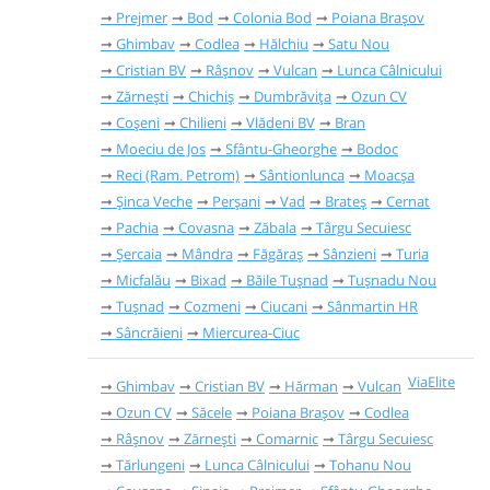
Prejmer
Bod
Colonia Bod
Poiana Brașov
Ghimbav
Codlea
Hălchiu
Satu Nou
Cristian BV
Râşnov
Vulcan
Lunca Câlnicului
Zărnești
Chichiș
Dumbrăvița
Ozun CV
Coșeni
Chilieni
Vlădeni BV
Bran
Moeciu de Jos
Sfântu-Gheorghe
Bodoc
Reci (Ram. Petrom)
Sântionlunca
Moacșa
Șinca Veche
Perșani
Vad
Brateș
Cernat
Pachia
Covasna
Zăbala
Târgu Secuiesc
Șercaia
Mândra
Făgăraș
Sânzieni
Turia
Micfalău
Bixad
Băile Tușnad
Tușnadu Nou
Tușnad
Cozmeni
Ciucani
Sânmartin HR
Sâncrăieni
Miercurea-Ciuc
ViaElite
Ghimbav
Cristian BV
Hărman
Vulcan
Ozun CV
Săcele
Poiana Brașov
Codlea
Râşnov
Zărnești
Comarnic
Târgu Secuiesc
Tărlungeni
Lunca Câlnicului
Tohanu Nou