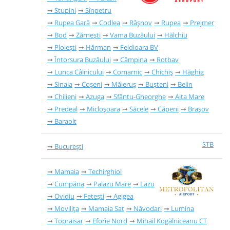
Stupini
Sînpetru
Rupea Gară
Codlea
Râşnov
Rupea
Prejmer
Bod
Zărnești
Vama Buzăului
Hălchiu
Ploiești
Hărman
Feldioara BV
Întorsura Buzăului
Câmpina
Rotbav
Lunca Câlnicului
Comarnic
Chichiș
Hăghig
Sinaia
Coșeni
Măieruș
Bușteni
Belin
Chilieni
Azuga
Sfântu-Gheorghe
Aita Mare
Predeal
Micloșoara
Săcele
Căpeni
Brașov
Baraolt
STB
București
Mamaia
Techirghiol
Cumpăna
Palazu Mare
Lazu
Ovidiu
Fetești
Agigea
Movilița
Mamaia Sat
Năvodari
Lumina
Topraisar
Eforie Nord
Mihail Kogălniceanu CT