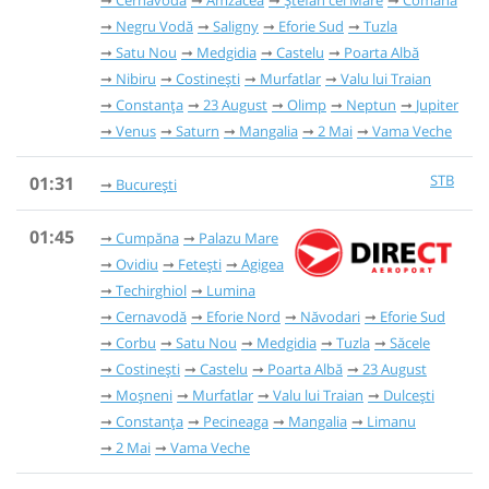
Cernavodă
Amzacea
Ștefan cel Mare
Comana
Negru Vodă
Saligny
Eforie Sud
Tuzla
Satu Nou
Medgidia
Castelu
Poarta Albă
Nibiru
Costinești
Murfatlar
Valu lui Traian
Constanța
23 August
Olimp
Neptun
Jupiter
Venus
Saturn
Mangalia
2 Mai
Vama Veche
STB
01:31
București
01:45
Cumpăna
Palazu Mare
Ovidiu
Fetești
Agigea
Techirghiol
Lumina
Cernavodă
Eforie Nord
Năvodari
Eforie Sud
Corbu
Satu Nou
Medgidia
Tuzla
Săcele
Costinești
Castelu
Poarta Albă
23 August
Moșneni
Murfatlar
Valu lui Traian
Dulcești
Constanța
Pecineaga
Mangalia
Limanu
2 Mai
Vama Veche