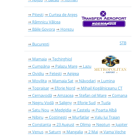
Pitești
Curtea de Argeș
Râmnicu Vâlcea
Băile Govora
Horezu
STB
București
Mamaia
Techirghiol
Cumpăna
Palazu Mare
Lazu
Ovidiu
Fetești
Agigea
Movilița
Mamaia Sat
Năvodari
Lumina
Topraisar
Eforie Nord
Mihail Kogălniceanu CT
Cernavodă
Amzacea
Ștefan cel Mare
Comana
Negru Vodă
Saligny
Eforie Sud
Tuzla
Satu Nou
Medgidia
Castelu
Poarta Albă
Nibiru
Costinești
Murfatlar
Valu lui Traian
Constanța
23 August
Olimp
Neptun
Jupiter
Venus
Saturn
Mangalia
2 Mai
Vama Veche