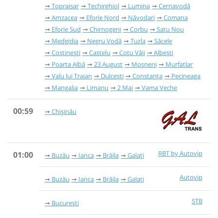
Topraisar
Techirghiol
Lumina
Cernavodă
Amzacea
Eforie Nord
Năvodari
Comana
Eforie Sud
Chirnogeni
Corbu
Satu Nou
Medgidia
Negru Vodă
Tuzla
Săcele
Costinești
Castelu
Cotu Văii
Albești
Poarta Albă
23 August
Moșneni
Murfatlar
Valu lui Traian
Dulcești
Constanța
Pecineaga
Mangalia
Limanu
2 Mai
Vama Veche
00:59
Chișinău
RBT by Autovip
01:00
Buzău
Ianca
Brăila
Galați
Autovip
Buzău
Ianca
Brăila
Galați
STB
București