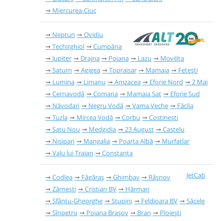
Miercurea-Ciuc
Neptun
Ovidiu
Techirghiol
Cumpăna
Jupiter
Drajna
Poiana
Lazu
Movilița
Saturn
Agigea
Topraisar
Mamaia
Fetești
Lumina
Limanu
Amzacea
Eforie Nord
2 Mai
Cernavodă
Comana
Mamaia Sat
Eforie Sud
Năvodari
Negru Vodă
Vama Veche
Făclia
Tuzla
Mircea Vodă
Corbu
Costinești
Satu Nou
Medgidia
23 August
Castelu
Nisipari
Mangalia
Poarta Albă
Murfatlar
Valu lui Traian
Constanța
JetCab
Codlea
Făgăraș
Ghimbav
Râşnov
Zărnești
Cristian BV
Hărman
Sfântu-Gheorghe
Stupini
Feldioara BV
Săcele
Sînpetru
Poiana Brașov
Bran
Ploiești