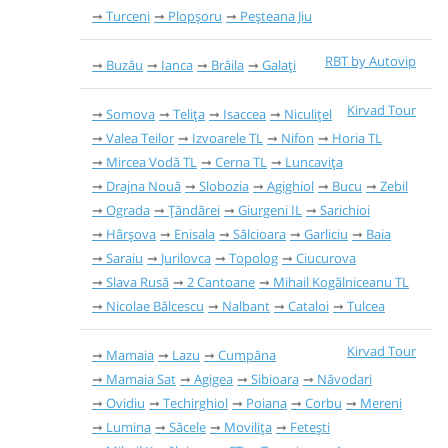
Turceni
Plopșoru
Peșteana Jiu
RBT by Autovip
Buzău
Ianca
Brăila
Galați
Kirvad Tour
Somova
Telița
Isaccea
Niculițel
Valea Teilor
Izvoarele TL
Nifon
Horia TL
Mircea Vodă TL
Cerna TL
Luncavița
Drajna Nouă
Slobozia
Agighiol
Bucu
Zebil
Ograda
Țăndărei
Giurgeni IL
Sarichioi
Hârșova
Enisala
Sălcioara
Garliciu
Baia
Saraiu
Jurilovca
Topolog
Ciucurova
Slava Rusă
2 Cantoane
Mihail Kogălniceanu TL
Nicolae Bălcescu
Nalbant
Cataloi
Tulcea
Kirvad Tour
Mamaia
Lazu
Cumpăna
Mamaia Sat
Agigea
Sibioara
Năvodari
Ovidiu
Techirghiol
Poiana
Corbu
Mereni
Lumina
Săcele
Movilița
Fetești