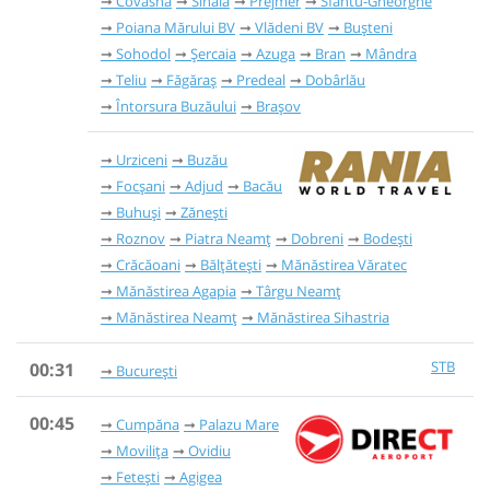
Covasna
Sinaia
Prejmer
Sfântu-Gheorghe
Poiana Mărului BV
Vlădeni BV
Bușteni
Sohodol
Șercaia
Azuga
Bran
Mândra
Teliu
Făgăraș
Predeal
Dobârlău
Întorsura Buzăului
Brașov
Urziceni
Buzău
Focșani
Adjud
Bacău
Buhuși
Zănești
Roznov
Piatra Neamț
Dobreni
Bodești
Crăcăoani
Bălțătești
Mănăstirea Văratec
Mănăstirea Agapia
Târgu Neamț
Mănăstirea Neamţ
Mănăstirea Sihastria
STB
00:31
București
00:45
Cumpăna
Palazu Mare
Movilița
Ovidiu
Fetești
Agigea