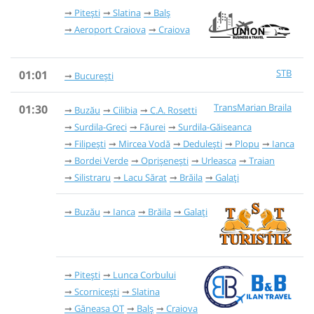
Pitești
Slatina
Balș
Aeroport Craiova
Craiova
STB
01:01
București
TransMarian Braila
01:30
Buzău
Cilibia
C.A. Rosetti
Surdila-Greci
Făurei
Surdila-Găiseanca
Filipești
Mircea Vodă
Dedulești
Plopu
Ianca
Bordei Verde
Oprișenești
Urleasca
Traian
Silistraru
Lacu Sărat
Brăila
Galați
Buzău
Ianca
Brăila
Galați
Pitești
Lunca Corbului
Scornicești
Slatina
Găneasa OT
Balș
Craiova