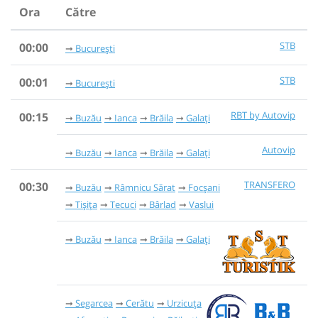
Ora
Către
STB
00:00
București
STB
00:01
București
RBT by Autovip
00:15
Buzău
Ianca
Brăila
Galați
Autovip
Buzău
Ianca
Brăila
Galați
TRANSFERO
00:30
Buzău
Râmnicu Sărat
Focșani
Tișița
Tecuci
Bârlad
Vaslui
Buzău
Ianca
Brăila
Galați
Segarcea
Cerătu
Urzicuța