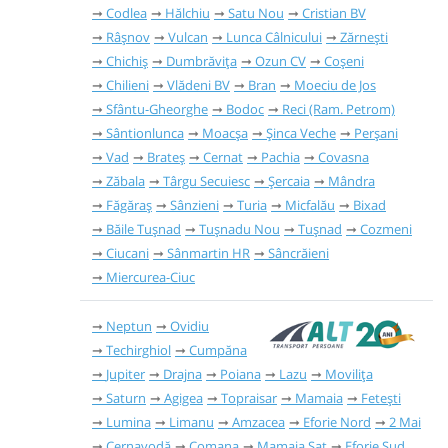
Codlea
Hălchiu
Satu Nou
Cristian BV
Râşnov
Vulcan
Lunca Câlnicului
Zărnești
Chichiș
Dumbrăvița
Ozun CV
Coșeni
Chilieni
Vlădeni BV
Bran
Moeciu de Jos
Sfântu-Gheorghe
Bodoc
Reci (Ram. Petrom)
Sântionlunca
Moacșa
Șinca Veche
Perșani
Vad
Brateș
Cernat
Pachia
Covasna
Zăbala
Târgu Secuiesc
Șercaia
Mândra
Făgăraș
Sânzieni
Turia
Micfalău
Bixad
Băile Tușnad
Tușnadu Nou
Tușnad
Cozmeni
Ciucani
Sânmartin HR
Sâncrăieni
Miercurea-Ciuc
Neptun
Ovidiu
Techirghiol
Cumpăna
Jupiter
Drajna
Poiana
Lazu
Movilița
Saturn
Agigea
Topraisar
Mamaia
Fetești
Lumina
Limanu
Amzacea
Eforie Nord
2 Mai
Cernavodă
Comana
Mamaia Sat
Eforie Sud