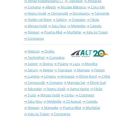
Mihail Kogălniceanu CT
Topraisar
Amzacea
Comana
Albești
Nicolae Bălcescu
Cotu Văii
Negru Vodă
Cernavodă
Dorobanțu
Tariverde
Ștefan cel Mare
Saligny
Cogealac
Făclia
Mircea Vodă
Satu Nou
Medgidia
Castelu
Nisipari
Poarta Albă
Murfatlar
Valu lui Traian
Constanța
Neptun
Ovidiu
Techirghiol
Cumpăna
Jupiter
Drajna
Poiana
Lazu
Movilița
Saturn
Agigea
Topraisar
Mamaia
Fetești
Lumina
Limanu
Amzacea
Eforie Nord
2 Mai
Cernavodă
Comana
Mamaia Sat
Eforie Sud
Năvodari
Negru Vodă
Vama Veche
Făclia
Tuzla
Mircea Vodă
Corbu
Costinești
Satu Nou
Medgidia
23 August
Castelu
Nisipari
Mangalia
Poarta Albă
Murfatlar
Valu lui Traian
Constanța