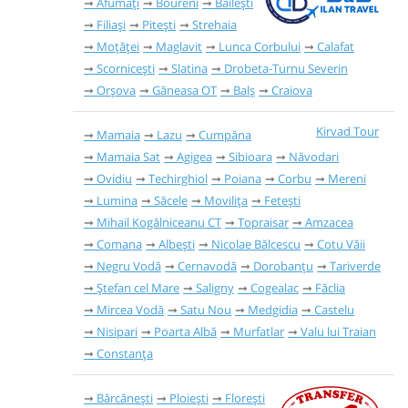
Afumați
Boureni
Băilești
Filiași
Pitești
Strehaia
Moțăței
Maglavit
Lunca Corbului
Calafat
Scornicești
Slatina
Drobeta-Turnu Severin
Orșova
Găneasa OT
Balș
Craiova
Kirvad Tour
Mamaia
Lazu
Cumpăna
Mamaia Sat
Agigea
Sibioara
Năvodari
Ovidiu
Techirghiol
Poiana
Corbu
Mereni
Lumina
Săcele
Movilița
Fetești
Mihail Kogălniceanu CT
Topraisar
Amzacea
Comana
Albești
Nicolae Bălcescu
Cotu Văii
Negru Vodă
Cernavodă
Dorobanțu
Tariverde
Ștefan cel Mare
Saligny
Cogealac
Făclia
Mircea Vodă
Satu Nou
Medgidia
Castelu
Nisipari
Poarta Albă
Murfatlar
Valu lui Traian
Constanța
Bărcănești
Ploiești
Florești