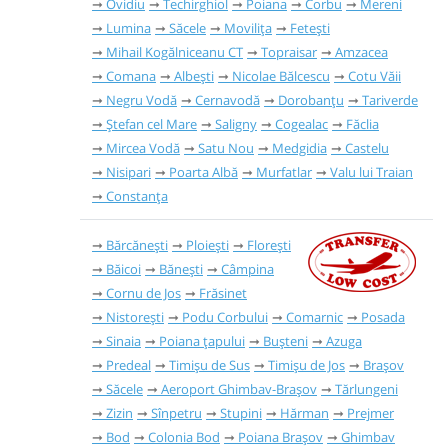
Ovidiu
Techirghiol
Poiana
Corbu
Mereni
Lumina
Săcele
Movilița
Fetești
Mihail Kogălniceanu CT
Topraisar
Amzacea
Comana
Albești
Nicolae Bălcescu
Cotu Văii
Negru Vodă
Cernavodă
Dorobanțu
Tariverde
Ștefan cel Mare
Saligny
Cogealac
Făclia
Mircea Vodă
Satu Nou
Medgidia
Castelu
Nisipari
Poarta Albă
Murfatlar
Valu lui Traian
Constanța
Bărcănești
Ploiești
Florești
Băicoi
Bănești
Câmpina
Cornu de Jos
Frăsinet
Nistorești
Podu Corbului
Comarnic
Posada
Sinaia
Poiana țapului
Bușteni
Azuga
Predeal
Timișu de Sus
Timișu de Jos
Brașov
Săcele
Aeroport Ghimbav-Brașov
Tărlungeni
Zizin
Sînpetru
Stupini
Hărman
Prejmer
Bod
Colonia Bod
Poiana Brașov
Ghimbav