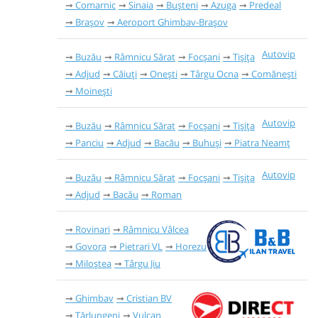
Comarnic
Sinaia
Bușteni
Azuga
Predeal
Brașov
Aeroport Ghimbav-Brașov
Autovip
Buzău
Râmnicu Sărat
Focșani
Tișița
Adjud
Căiuți
Onești
Târgu Ocna
Comănești
Moinești
Autovip
Buzău
Râmnicu Sărat
Focșani
Tișița
Panciu
Adjud
Bacău
Buhuși
Piatra Neamț
Autovip
Buzău
Râmnicu Sărat
Focșani
Tișița
Adjud
Bacău
Roman
Rovinari
Râmnicu Vâlcea
Govora
Pietrari VL
Horezu
Miloștea
Târgu Jiu
Ghimbav
Cristian BV
Tărlungeni
Vulcan