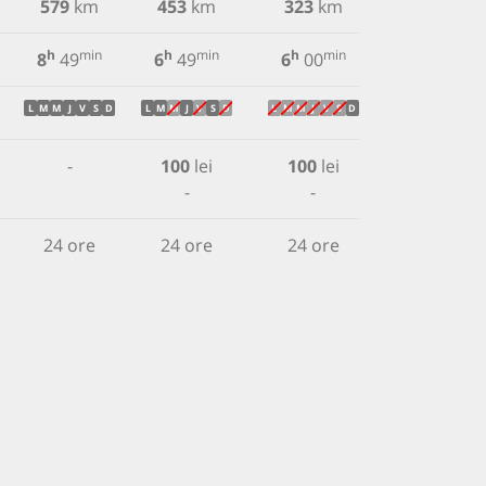
579
km
453
km
323
km
h
min
h
min
h
min
8
49
6
49
6
00
L
M
M
J
V
S
D
L
M
M
J
V
S
D
L
M
M
J
V
S
D
-
100
lei
100
lei
-
-
24 ore
24 ore
24 ore