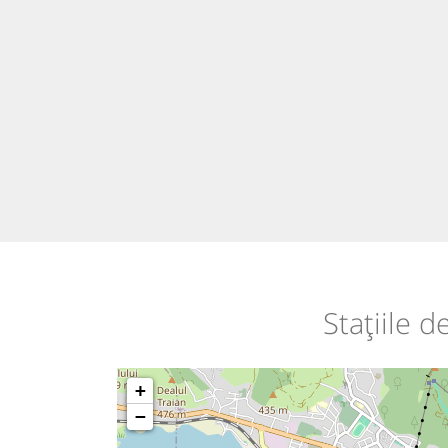
Stațiile 
+
−