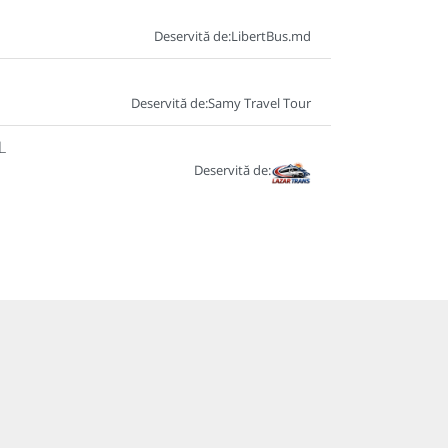
Deservită de:
LibertBus.md
Deservită de:
Samy Travel Tour
L
Deservită de: