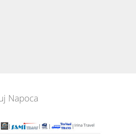
luj Napoca
Irina Travel
|
|
|
|
|