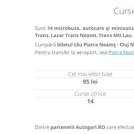
Curse
Sunt
14 microbuze, autocare și minivanu
Trans
,
Lazar Trans Neamt
,
Trans Mit Lau
,
Cumpără
biletul tău Piatra Neamț - Cluj 
Pentru transfer la aeroport, vezi
Piatra Nea
Cel mai ieftin bilet
95 lei
Curse zilnice
14
Dintre
partenerii Autogari.RO
care efectue