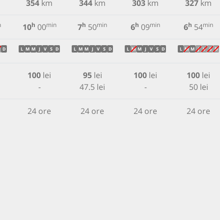
354
km
344
km
303
km
327
km
n
h
min
h
min
h
min
h
min
10
00
7
50
6
09
6
54
D
L
M
M
J
V
S
D
L
M
M
J
V
S
D
L
M
M
J
V
S
D
L
M
M
J
V
S
D
100
lei
95
lei
100
lei
100
lei
-
47.5 lei
-
50 lei
24 ore
24 ore
24 ore
24 ore