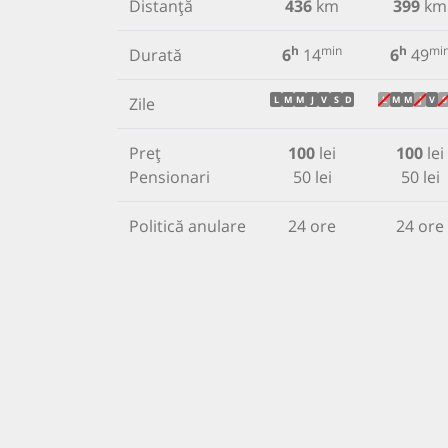
Distanță
436
km
399
km
h
min
h
mi
Durată
6
14
6
49
Zile
L
M
M
J
V
S
D
L
M
M
J
V
S
Preț
100
lei
100
lei
Pensionari
50 lei
50 lei
Politică anulare
24 ore
24 ore