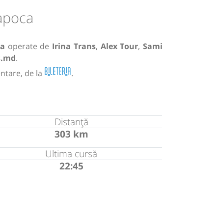
Napoca
ca
operate de
Irina Trans
,
Alex Tour
,
Sami
s.md
.
ntare, de la
.
Distanță
303 km
Ultima cursă
22:45