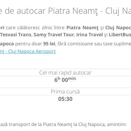
 de autocar Piatra Neamț - Cluj 
ri
care călătoresc zilnic între
Piatra Neamț
și
Cluj Napo
Tesvasi Trans
,
Samy Travel Tour
,
Irina Travel
și
LibertBu
Napoca
pentru doar
95 lei
, fără comisioane sau taxe suplime
mț - Cluj Napoca Aeroport
Cel mai rapid autocar
h
min
6
00
Prima cursă
05:30
ază transport de la Piatra Neamț la Cluj Napoca, amintim: