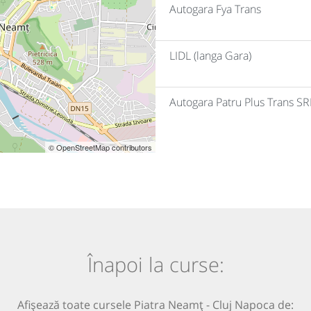
Autogara Fya Trans
LIDL (langa Gara)
Autogara Patru Plus Trans SR
© OpenStreetMap contributors
Înapoi la curse:
Afișează toate cursele Piatra Neamț - Cluj Napoca de: