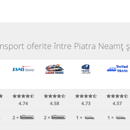
ansport oferite între Piatra Neamț 
4.74
4.58
4.73
4.57
2 ×
2 ×
1 ×
1 ×