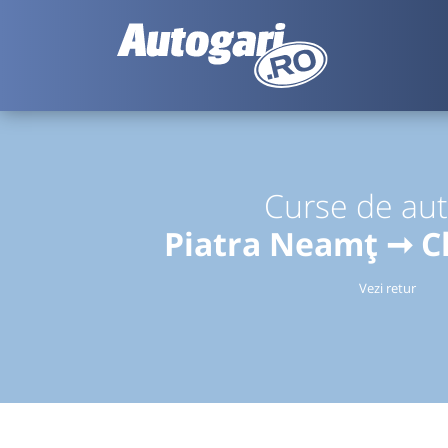
Curse de au
Piatra Neamț ➞ C
Vezi retur