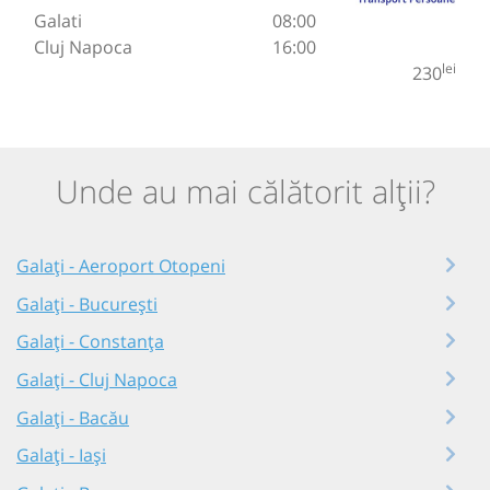
Galati
08:00
Cluj Napoca
16:00
lei
230
Unde au mai călătorit alții?
Galați - Aeroport Otopeni
Galați - București
Galați - Constanța
Galați - Cluj Napoca
Galați - Bacău
Galați - Iași