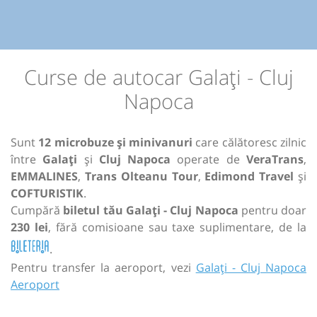
Curse de autocar Galați - Cluj
Napoca
Sunt
12 microbuze și minivanuri
care călătoresc zilnic
între
Galați
și
Cluj Napoca
operate de
VeraTrans
,
EMMALINES
,
Trans Olteanu Tour
,
Edimond Travel
și
COFTURISTIK
.
Cumpără
biletul tău Galați - Cluj Napoca
pentru doar
230 lei
, fără comisioane sau taxe suplimentare, de la
.
Pentru transfer la aeroport, vezi
Galați - Cluj Napoca
Aeroport