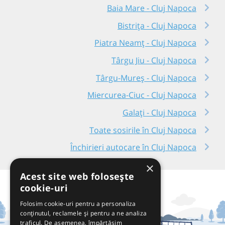
Baia Mare - Cluj Napoca
Bistrița - Cluj Napoca
Piatra Neamț - Cluj Napoca
Târgu Jiu - Cluj Napoca
Târgu-Mureș - Cluj Napoca
Miercurea-Ciuc - Cluj Napoca
Galați - Cluj Napoca
Toate sosirile în Cluj Napoca
Închirieri autocare în Cluj Napoca
×
Acest site web folosește
cookie-uri
Folosim cookie-uri pentru a personaliza
conținutul, reclamele și pentru a ne analiza
traficul. De asemenea, împărtășim