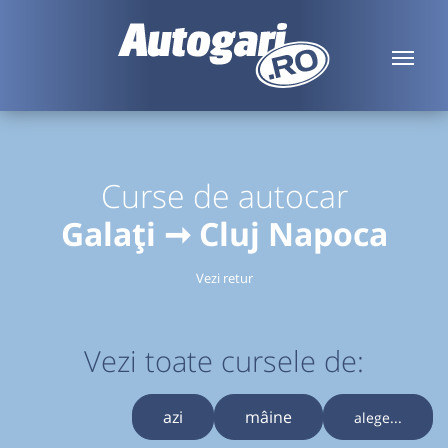
Curse de autocar
Galați ➞ Cluj Napoca
Vezi retur
Vezi toate cursele de:
azi
mâine
alege...