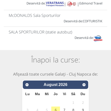
Deservită de:
Edimond Travel
|
|
McDONALDS Sala Sporturilor
Deservită de:
COFTURISTIK
SALA SPORTURILOR (statie autobuz)
Deservită de:
Înapoi la curse:
Afișează toate cursele Galați - Cluj Napoca de:
August
2026
Lu
Ma
Mi
Jo
Vi
Sâ
Du
1
2
3
4
5
6
7
8
9