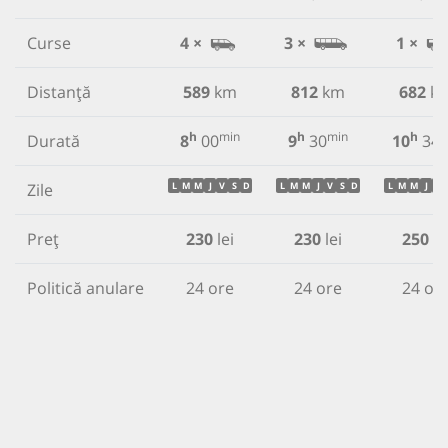
Curse
4 ×
3 ×
1 ×
Distanță
589
km
812
km
682
k
h
min
h
min
h
m
Durată
8
00
9
30
10
34
Zile
L
M
M
J
V
S
D
L
M
M
J
V
S
D
L
M
M
J
V
Preț
230
lei
230
lei
250
le
Politică anulare
24 ore
24 ore
24 or